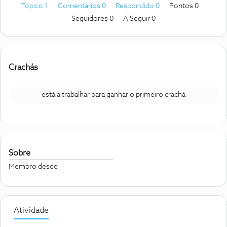
Tópico 1
Comentários 0
Respondido 0
Pontos 0
Seguidores
0
A Seguir
0
Crachás
está a trabalhar para ganhar o primeiro crachá
Sobre
Membro desde
Atividade