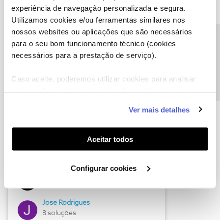
experiência de navegação personalizada e segura.
Utilizamos cookies e/ou ferramentas similares nos
nossos websites ou aplicações que são necessários
Descubra as novidades de junho
Precisa de ajuda?
para o seu bom funcionamento técnico (cookies
necessários para a prestação de serviço).
Caso aceite, poderemos utilizar cookies para analisar
informação estatística (cookies de analítica), adaptar
este serviço às suas preferências e apresentar-lhe
Ver mais detalhes
funcionalidades (cookies de personalização e
funcionalidade) e adaptar anúncios aos seus interesses
(cookies de publicidade personalizada). Pode gerir a
Aceitar todos
utilização dos cookies clicando em "
Configurar
Hall of Fame de junho
Cookies
".
Configurar cookies
Guimas
12 soluções
Jose Rodrigues
8 soluções