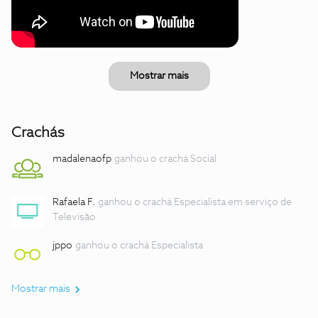
Mostrar mais
Crachás
madalenaofp
ganhou o crachá Social
Rafaela F.
ganhou o crachá Especialista em serviço de
Televisão
jppo
ganhou o crachá Especialista
Mostrar mais