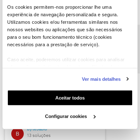
Os cookies permitem-nos proporcionar lhe uma
experiência de navegação personalizada e segura.
Utilizamos cookies e/ou ferramentas similares nos
Descubra as novidades de julho
nossos websites ou aplicações que são necessários
Precisa de ajuda?
para o seu bom funcionamento técnico (cookies
necessários para a prestação de serviço).
Caso aceite, poderemos utilizar cookies para analisar
informação estatística (cookies de analítica), adaptar
este serviço às suas preferências e apresentar-lhe
Ver mais detalhes
funcionalidades (cookies de personalização e
funcionalidade) e adaptar anúncios aos seus interesses
(cookies de publicidade personalizada). Pode gerir a
Hall of Fame de julho
Aceitar todos
utilização dos cookies clicando em "
Configurar
Guimas
Cookies
".
Configurar cookies
17 soluções
ByteSábio
13 soluções