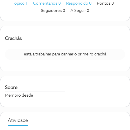
Tópico 1
Comentários 0
Respondido 0
Pontos 0
Seguidores
0
A Seguir
0
Crachás
está a trabalhar para ganhar o primeiro crachá
Sobre
Membro desde
Atividade