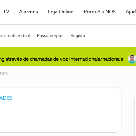
TV
Alarmes
Loja Online
Porquê a NOS
Aju
sistente Virtual
Passatempos
Registo
ing através de chamadas de voz internacionais/nacionais
ADES
ADES