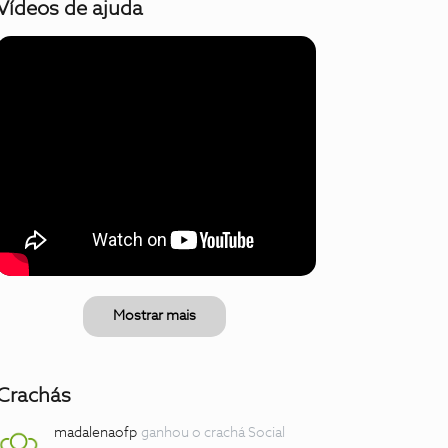
Vídeos de ajuda
Mostrar mais
Crachás
madalenaofp
ganhou o crachá Social