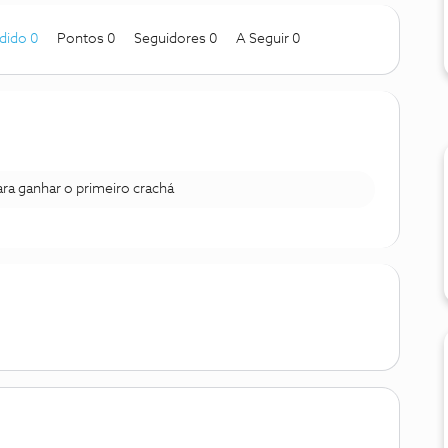
dido 0
Pontos 0
Seguidores
0
A Seguir
0
para ganhar o primeiro crachá