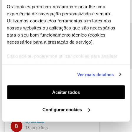
Os cookies permitem-nos proporcionar lhe uma
experiência de navegação personalizada e segura.
Utilizamos cookies e/ou ferramentas similares nos
Descubra as novidades de julho
nossos websites ou aplicações que são necessários
Precisa de ajuda?
para o seu bom funcionamento técnico (cookies
necessários para a prestação de serviço).
Caso aceite, poderemos utilizar cookies para analisar
informação estatística (cookies de analítica), adaptar
este serviço às suas preferências e apresentar-lhe
Ver mais detalhes
funcionalidades (cookies de personalização e
funcionalidade) e adaptar anúncios aos seus interesses
(cookies de publicidade personalizada). Pode gerir a
Hall of Fame de julho
Aceitar todos
utilização dos cookies clicando em "
Configurar
Guimas
Cookies
".
Configurar cookies
17 soluções
ByteSábio
13 soluções