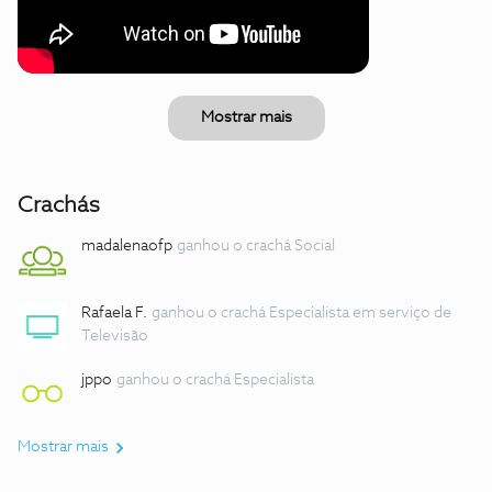
Mostrar mais
Crachás
madalenaofp
ganhou o crachá Social
Rafaela F.
ganhou o crachá Especialista em serviço de
Televisão
jppo
ganhou o crachá Especialista
Mostrar mais