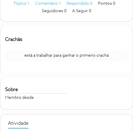
Tópico 1
Comentário 1
Respondido 0
Pontos 0
Seguidores
0
A Seguir
0
Crachás
está a trabalhar para ganhar o primeiro crachá
Sobre
Membro desde
Atividade