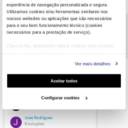
experiência de navegação personalizada e segura.
Utilizamos cookies e/ou ferramentas similares nos
nossos websites ou aplicações que são necessários
Descubra as novidades de junho
Precisa de ajuda?
para o seu bom funcionamento técnico (cookies
necessários para a prestação de serviço).
Caso aceite, poderemos utilizar cookies para analisar
informação estatística (cookies de analítica), adaptar
este serviço às suas preferências e apresentar-lhe
Ver mais detalhes
funcionalidades (cookies de personalização e
funcionalidade) e adaptar anúncios aos seus interesses
(cookies de publicidade personalizada). Pode gerir a
Aceitar todos
utilização dos cookies clicando em "
Configurar
Hall of Fame de junho
Cookies
".
Configurar cookies
Guimas
12 soluções
Jose Rodrigues
8 soluções