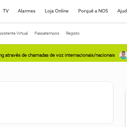
TV
Alarmes
Loja Online
Porquê a NOS
Aju
sistente Virtual
Passatempos
Registo
ing através de chamadas de voz internacionais/nacionais