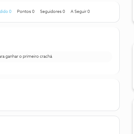
dido 0
Pontos 0
Seguidores
0
A Seguir
0
para ganhar o primeiro crachá