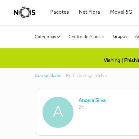
Pacotes
Net Fibra
Móvel 5G
Grupos
As
Categorias
Centro de Ajuda
Vishing | Phish
Comunidade
Perfil de Angela Silva
Angela Silva
A
Bit