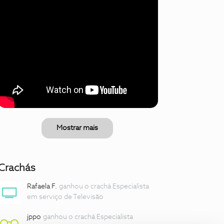
Mostrar mais
Crachás
Rafaela F.
ganhou o crachá Especialista
em serviço de Televisão
jppo
ganhou o crachá Especialista