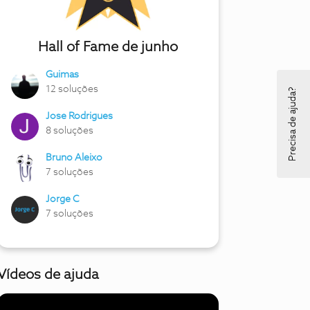
Hall of Fame de junho
Guimas
12 soluções
Precisa de ajuda?
Jose Rodrigues
8 soluções
Bruno Aleixo
7 soluções
Jorge C
7 soluções
Vídeos de ajuda