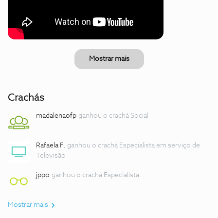
Mostrar mais
Crachás
madalenaofp
ganhou o crachá Social
Rafaela F.
ganhou o crachá Especialista em serviço de
Televisão
jppo
ganhou o crachá Especialista
Mostrar mais