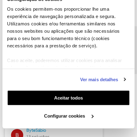
Os cookies permitem-nos proporcionar lhe uma
experiência de navegação personalizada e segura.
Utilizamos cookies e/ou ferramentas similares nos
Descubra as novidades de julho
nossos websites ou aplicações que são necessários
Precisa de ajuda?
para o seu bom funcionamento técnico (cookies
necessários para a prestação de serviço).
Caso aceite, poderemos utilizar cookies para analisar
informação estatística (cookies de analítica), adaptar
este serviço às suas preferências e apresentar-lhe
Ver mais detalhes
funcionalidades (cookies de personalização e
funcionalidade) e adaptar anúncios aos seus interesses
(cookies de publicidade personalizada). Pode gerir a
Aceitar todos
Hall of Fame de julho
utilização dos cookies clicando em "
Configurar
Cookies
".
Guimas
Configurar cookies
17 soluções
ByteSábio