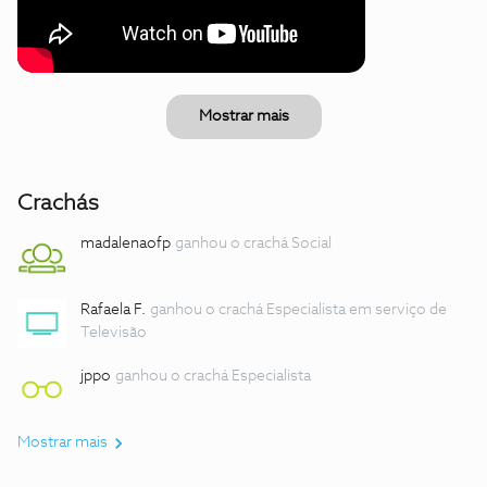
Mostrar mais
Crachás
madalenaofp
ganhou o crachá Social
Rafaela F.
ganhou o crachá Especialista em serviço de
Televisão
jppo
ganhou o crachá Especialista
Mostrar mais