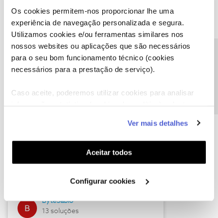
Os cookies permitem-nos proporcionar lhe uma
experiência de navegação personalizada e segura.
Utilizamos cookies e/ou ferramentas similares nos
Descubra as novidades de julho
nossos websites ou aplicações que são necessários
Precisa de ajuda?
para o seu bom funcionamento técnico (cookies
necessários para a prestação de serviço).
Caso aceite, poderemos utilizar cookies para analisar
informação estatística (cookies de analítica), adaptar
este serviço às suas preferências e apresentar-lhe
Ver mais detalhes
funcionalidades (cookies de personalização e
funcionalidade) e adaptar anúncios aos seus interesses
(cookies de publicidade personalizada). Pode gerir a
Hall of Fame de julho
Aceitar todos
utilização dos cookies clicando em "
Configurar
Guimas
Cookies
".
Configurar cookies
17 soluções
ByteSábio
13 soluções