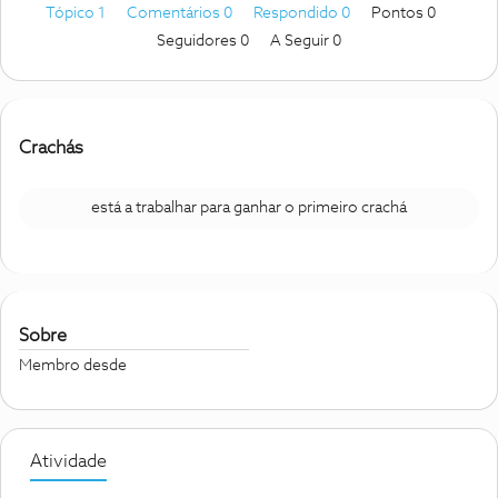
Tópico 1
Comentários 0
Respondido 0
Pontos 0
Seguidores
0
A Seguir
0
Crachás
está a trabalhar para ganhar o primeiro crachá
Sobre
Membro desde
Atividade