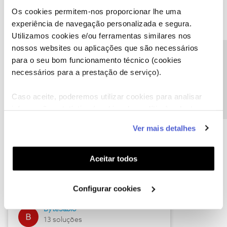
Os cookies permitem-nos proporcionar lhe uma
experiência de navegação personalizada e segura.
Utilizamos cookies e/ou ferramentas similares nos
Descubra as novidades de julho
nossos websites ou aplicações que são necessários
Precisa de ajuda?
para o seu bom funcionamento técnico (cookies
necessários para a prestação de serviço).
Caso aceite, poderemos utilizar cookies para analisar
informação estatística (cookies de analítica), adaptar
este serviço às suas preferências e apresentar-lhe
Ver mais detalhes
funcionalidades (cookies de personalização e
funcionalidade) e adaptar anúncios aos seus interesses
(cookies de publicidade personalizada). Pode gerir a
Hall of Fame de julho
Aceitar todos
utilização dos cookies clicando em "
Configurar
Guimas
Cookies
".
Configurar cookies
17 soluções
ByteSábio
13 soluções