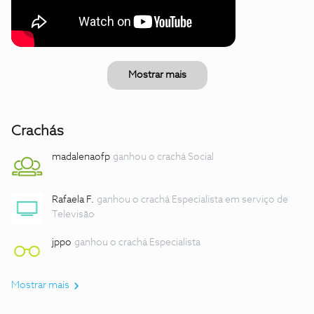
Mostrar mais
Crachás
madalenaofp
ganhou o crachá Social
Rafaela F.
ganhou o crachá Especialista em serviço de
Televisão
jppo
ganhou o crachá Especialista
Mostrar mais