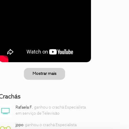
Mostrar mais
Crachás
Rafaela F.
ganhou o crachá Especialista
em serviço de Televisão
jppo
ganhou o crachá Especialista