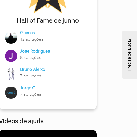
Hall of Fame de junho
Guimas
12 soluções
Precisa de ajuda?
Jose Rodrigues
8 soluções
Bruno Aleixo
7 soluções
Jorge C
7 soluções
Vídeos de ajuda