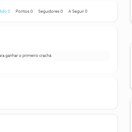
ido 0
Pontos 0
Seguidores
0
A Seguir
0
para ganhar o primeiro crachá