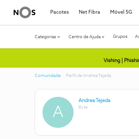
Pacotes
Net Fibra
Móvel 5G
Grupos
As
Categorias
Centro de Ajuda
Vishing | Phish
Comunidade
Perfil de Andrea Tejeda
Andrea Tejeda
A
Byte