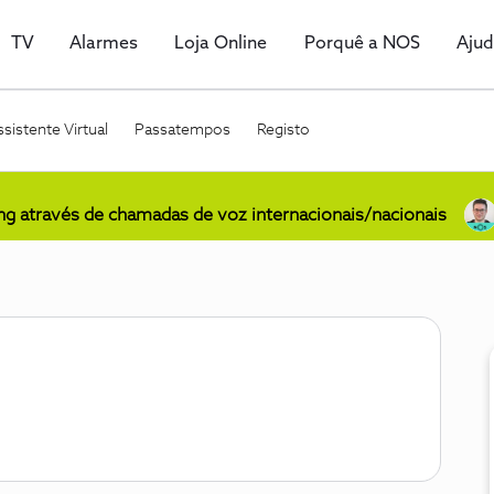
TV
Alarmes
Loja Online
Porquê a NOS
Aju
sistente Virtual
Passatempos
Registo
ing através de chamadas de voz internacionais/nacionais