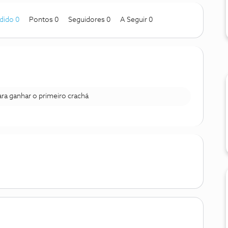
dido 0
Pontos 0
Seguidores
0
A Seguir
0
para ganhar o primeiro crachá