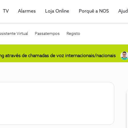
TV
Alarmes
Loja Online
Porquê a NOS
Aju
sistente Virtual
Passatempos
Registo
ing através de chamadas de voz internacionais/nacionais