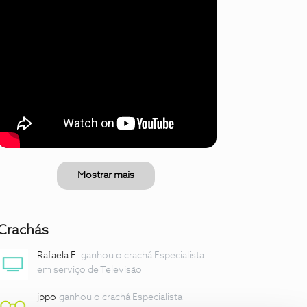
Mostrar mais
Crachás
Rafaela F.
ganhou o crachá Especialista
em serviço de Televisão
jppo
ganhou o crachá Especialista