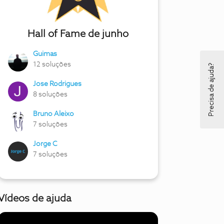
Hall of Fame de junho
Guimas
12 soluções
Precisa de ajuda?
Jose Rodrigues
8 soluções
Bruno Aleixo
7 soluções
Jorge C
7 soluções
Vídeos de ajuda