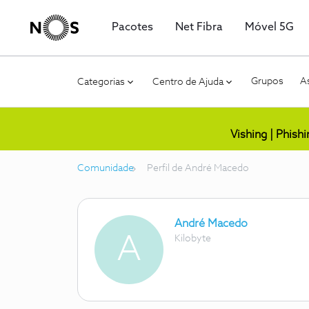
Pacotes
Net Fibra
Móvel 5G
Grupos
As
Categorias
Centro de Ajuda
Vishing | Phish
Comunidade
Perfil de André Macedo
André Macedo
A
Kilobyte