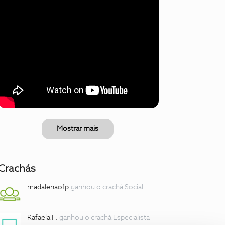
Mostrar mais
Crachás
madalenaofp
ganhou o crachá Social
Rafaela F.
ganhou o crachá Especialista