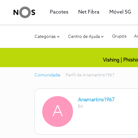
Pacotes
Net Fibra
Móvel 5G
Grupos
As
Categorias
Centro de Ajuda
Vishing | Phish
Comunidade
Perfil de Anamartins1967
Anamartins1967
A
Bit