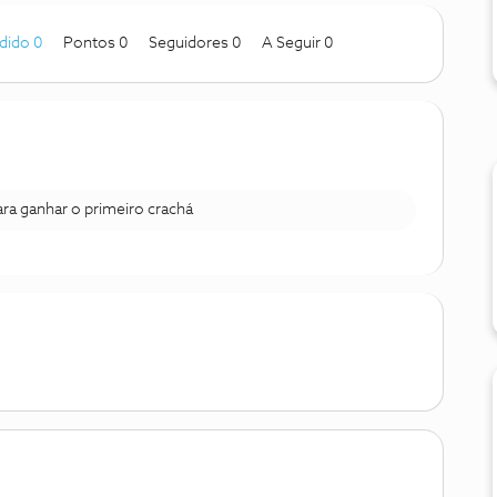
dido 0
Pontos 0
Seguidores
0
A Seguir
0
para ganhar o primeiro crachá