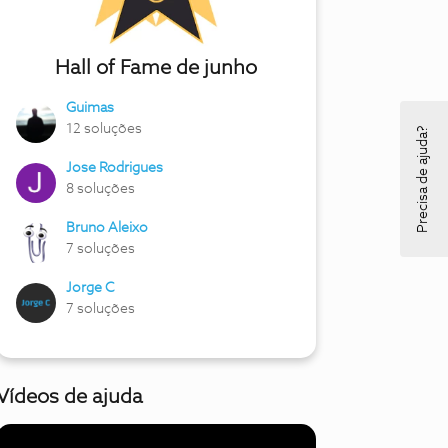
Hall of Fame de junho
Guimas
12 soluções
Precisa de ajuda?
Jose Rodrigues
8 soluções
Bruno Aleixo
7 soluções
Jorge C
7 soluções
Vídeos de ajuda