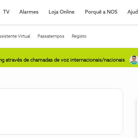
TV
Alarmes
Loja Online
Porquê a NOS
Aju
sistente Virtual
Passatempos
Registo
ing através de chamadas de voz internacionais/nacionais