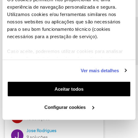
experiência de navegação personalizada e segura.
Descubra as novidades de julho
Utilizamos cookies e/ou ferramentas similares nos
nossos websites ou aplicações que são necessários
Precisa de ajuda?
para o seu bom funcionamento técnico (cookies
necessários para a prestação de serviço).
Caso aceite, poderemos utilizar cookies para analisar
informação estatística (cookies de analítica), adaptar
este serviço às suas preferências e apresentar-lhe
Ver mais detalhes
funcionalidades (cookies de personalização e
funcionalidade) e adaptar anúncios aos seus interesses
Hall of Fame de julho
(cookies de publicidade personalizada). Pode gerir a
Aceitar todos
Guimas
utilização dos cookies clicando em "
Configurar
17 soluções
Cookies
".
Configurar cookies
ByteSábio
13 soluções
Jose Rodrigues
9 soluções