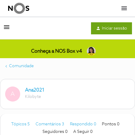
Menu
Iniciar sessão
Conheça a NOS Box v4
Comunidade
Ana2021
A
Kilobyte
Tópicos 5
Comentários 3
Respondido 0
Pontos 0
Seguidores
0
A Seguir
0