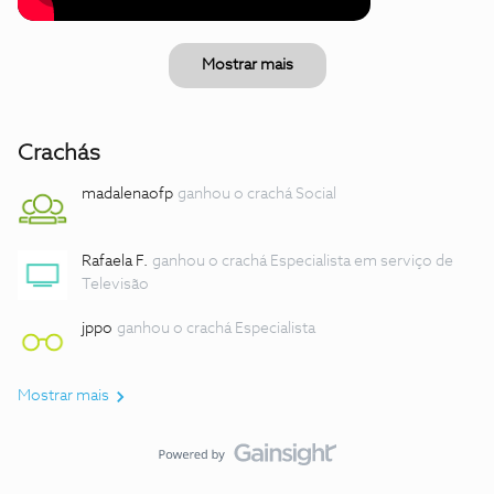
Mostrar mais
Crachás
madalenaofp
ganhou o crachá Social
Rafaela F.
ganhou o crachá Especialista em serviço de
Televisão
jppo
ganhou o crachá Especialista
Mostrar mais