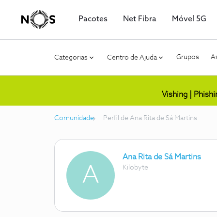
Pacotes
Net Fibra
Móvel 5G
Grupos
As
Categorias
Centro de Ajuda
Vishing | Phish
Comunidade
Perfil de Ana Rita de Sá Martins
Ana Rita de Sá Martins
A
Kilobyte