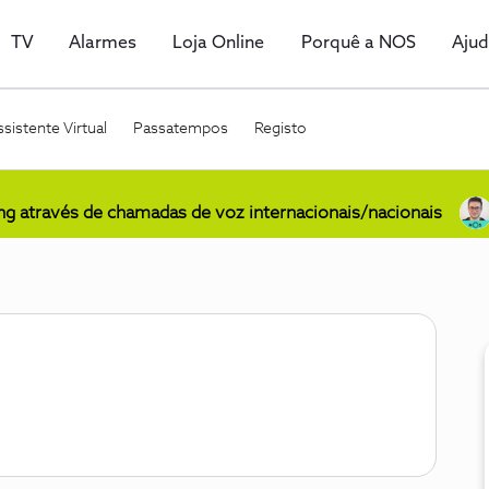
TV
Alarmes
Loja Online
Porquê a NOS
Aju
sistente Virtual
Passatempos
Registo
ing através de chamadas de voz internacionais/nacionais