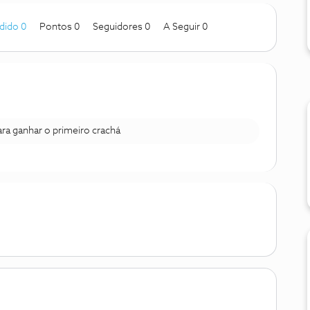
dido 0
Pontos 0
Seguidores
0
A Seguir
0
para ganhar o primeiro crachá