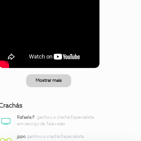
Mostrar mais
Crachás
Rafaela F.
ganhou o crachá Especialista
em serviço de Televisão
jppo
ganhou o crachá Especialista