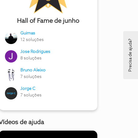
Hall of Fame de junho
Guimas
12 soluções
Precisa de ajuda?
Jose Rodrigues
8 soluções
Bruno Aleixo
7 soluções
Jorge C
7 soluções
Vídeos de ajuda