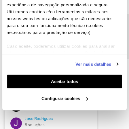
experiência de navegação personalizada e segura.
Utilizamos cookies e/ou ferramentas similares nos
nossos websites ou aplicações que são necessários
Descubra as novidades de junho
Precisa de ajuda?
para o seu bom funcionamento técnico (cookies
necessários para a prestação de serviço).
Caso aceite, poderemos utilizar cookies para analisar
informação estatística (cookies de analítica), adaptar
este serviço às suas preferências e apresentar-lhe
Ver mais detalhes
funcionalidades (cookies de personalização e
funcionalidade) e adaptar anúncios aos seus interesses
(cookies de publicidade personalizada). Pode gerir a
Aceitar todos
utilização dos cookies clicando em "
Configurar
Hall of Fame de junho
Cookies
".
Configurar cookies
Guimas
12 soluções
Jose Rodrigues
8 soluções