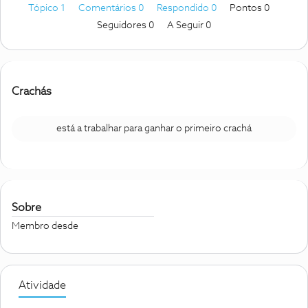
Tópico 1
Comentários 0
Respondido 0
Pontos 0
Seguidores
0
A Seguir
0
Crachás
está a trabalhar para ganhar o primeiro crachá
Sobre
Membro desde
Atividade