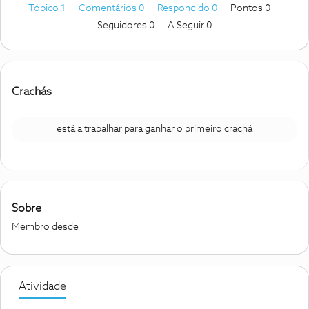
Tópico 1
Comentários 0
Respondido 0
Pontos 0
Seguidores
0
A Seguir
0
Crachás
está a trabalhar para ganhar o primeiro crachá
Sobre
Membro desde
Atividade