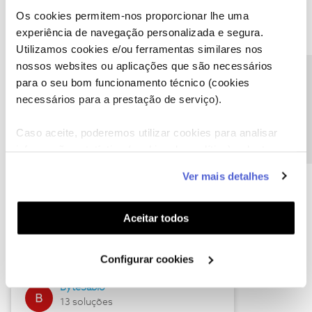
Os cookies permitem-nos proporcionar lhe uma
experiência de navegação personalizada e segura.
Utilizamos cookies e/ou ferramentas similares nos
Descubra as novidades de julho
nossos websites ou aplicações que são necessários
Precisa de ajuda?
para o seu bom funcionamento técnico (cookies
necessários para a prestação de serviço).
Caso aceite, poderemos utilizar cookies para analisar
informação estatística (cookies de analítica), adaptar
este serviço às suas preferências e apresentar-lhe
Ver mais detalhes
funcionalidades (cookies de personalização e
funcionalidade) e adaptar anúncios aos seus interesses
(cookies de publicidade personalizada). Pode gerir a
Hall of Fame de julho
Aceitar todos
utilização dos cookies clicando em "
Configurar
Guimas
Cookies
".
Configurar cookies
17 soluções
ByteSábio
13 soluções