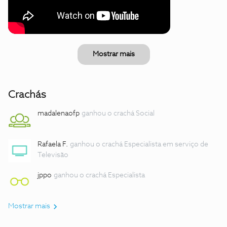
Mostrar mais
Crachás
madalenaofp
ganhou o crachá Social
Rafaela F.
ganhou o crachá Especialista em serviço de
Televisão
jppo
ganhou o crachá Especialista
Mostrar mais