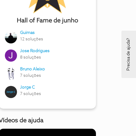
Hall of Fame de junho
Guimas
12 soluções
Precisa de ajuda?
Jose Rodrigues
8 soluções
Bruno Aleixo
7 soluções
Jorge C
7 soluções
Vídeos de ajuda