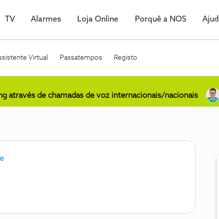
TV
Alarmes
Loja Online
Porquê a NOS
Aju
sistente Virtual
Passatempos
Registo
ing através de chamadas de voz internacionais/nacionais
te