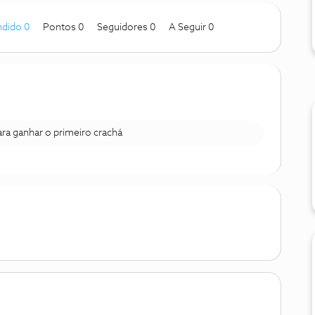
dido 0
Pontos 0
Seguidores
0
A Seguir
0
para ganhar o primeiro crachá