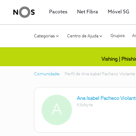
Pacotes
Net Fibra
Móvel 5G
Grupos
As
Categorias
Centro de Ajuda
Vishing | Phish
Comunidade
Perfil de Ana Isabel Pacheco Violante
Ana Isabel Pacheco Violan
A
Kilobyte