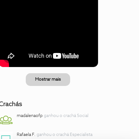
Mostrar mais
Crachás
madalenaofp
ganhou o crachá Social
Rafaela F.
ganhou o crachá Especialista