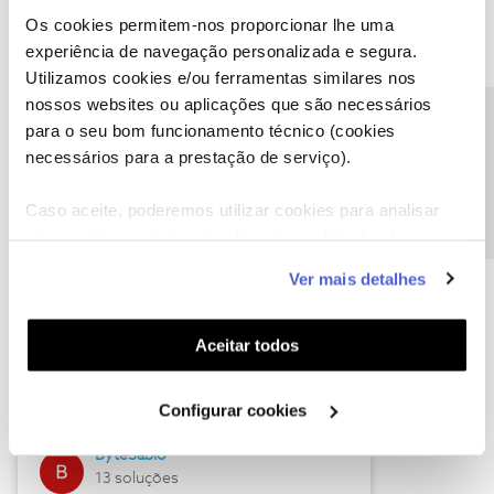
Os cookies permitem-nos proporcionar lhe uma
experiência de navegação personalizada e segura.
Utilizamos cookies e/ou ferramentas similares nos
Descubra as novidades de julho
nossos websites ou aplicações que são necessários
Precisa de ajuda?
para o seu bom funcionamento técnico (cookies
necessários para a prestação de serviço).
Caso aceite, poderemos utilizar cookies para analisar
informação estatística (cookies de analítica), adaptar
este serviço às suas preferências e apresentar-lhe
Ver mais detalhes
funcionalidades (cookies de personalização e
funcionalidade) e adaptar anúncios aos seus interesses
(cookies de publicidade personalizada). Pode gerir a
Hall of Fame de julho
Aceitar todos
utilização dos cookies clicando em "
Configurar
Guimas
Cookies
".
Configurar cookies
17 soluções
ByteSábio
13 soluções