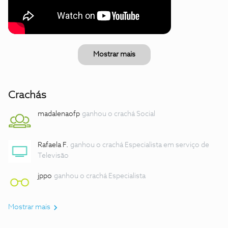
Mostrar mais
Crachás
madalenaofp
ganhou o crachá Social
Rafaela F.
ganhou o crachá Especialista em serviço de
Televisão
jppo
ganhou o crachá Especialista
Mostrar mais