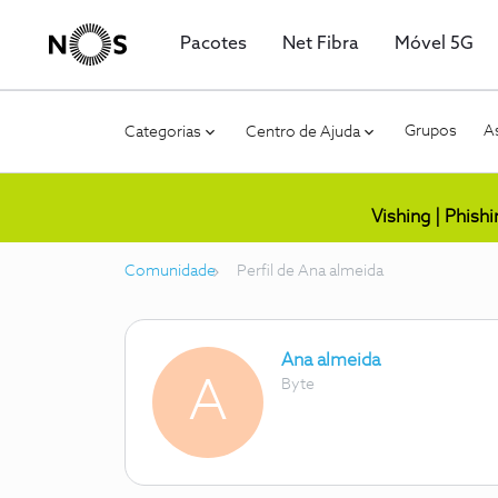
Pacotes
Net Fibra
Móvel 5G
Grupos
As
Categorias
Centro de Ajuda
Vishing | Phish
Comunidade
Perfil de Ana almeida
Ana almeida
A
Byte