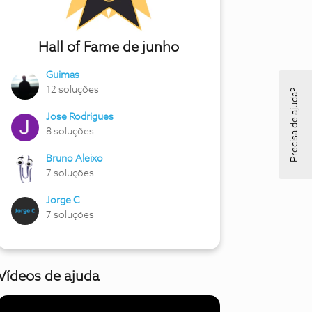
Hall of Fame de junho
Guimas
12 soluções
Precisa de ajuda?
Jose Rodrigues
8 soluções
Bruno Aleixo
7 soluções
Jorge C
7 soluções
Vídeos de ajuda