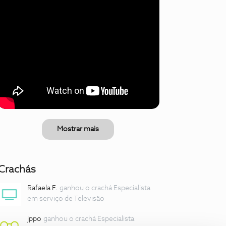
Mostrar mais
Crachás
Rafaela F.
ganhou o crachá Especialista
em serviço de Televisão
jppo
ganhou o crachá Especialista