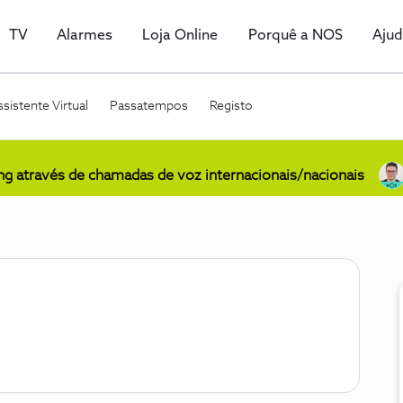
TV
Alarmes
Loja Online
Porquê a NOS
Aju
sistente Virtual
Passatempos
Registo
ing através de chamadas de voz internacionais/nacionais