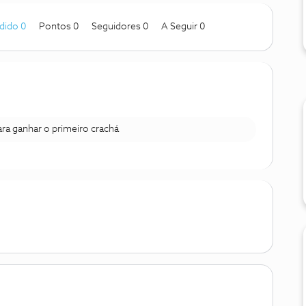
dido 0
Pontos 0
Seguidores
0
A Seguir
0
para ganhar o primeiro crachá