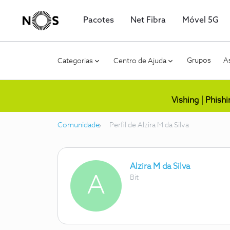
Pacotes
Net Fibra
Móvel 5G
Grupos
As
Categorias
Centro de Ajuda
Vishing | Phish
Comunidade
Perfil de Alzira M da Silva
Alzira M da Silva
A
Bit