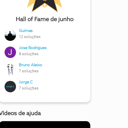
Hall of Fame de junho
Guimas
12 soluções
Jose Rodrigues
8 soluções
Bruno Aleixo
7 soluções
Jorge C
7 soluções
Vídeos de ajuda