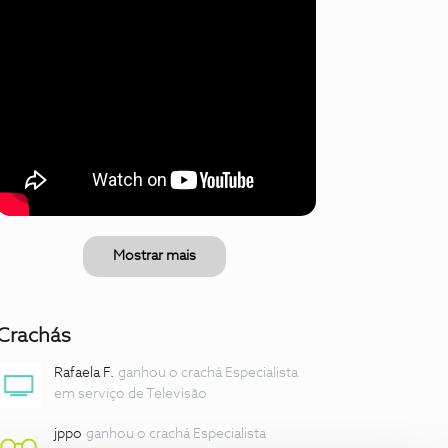
Mostrar mais
Crachás
Rafaela F.
ganhou o crachá Especialista
em serviço de Televisão
jppo
ganhou o crachá Especialista