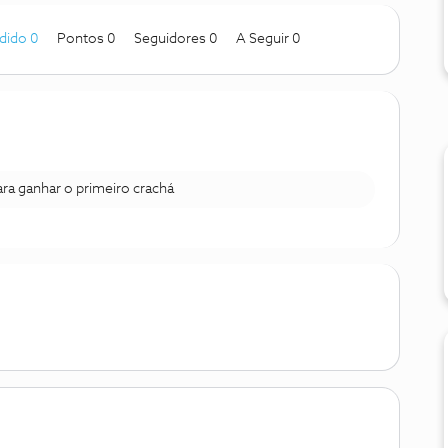
dido 0
Pontos 0
Seguidores
0
A Seguir
0
para ganhar o primeiro crachá