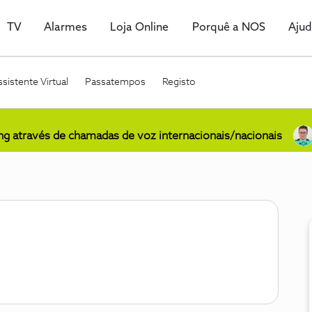
TV
Alarmes
Loja Online
Porquê a NOS
Aju
sistente Virtual
Passatempos
Registo
ing através de chamadas de voz internacionais/nacionais