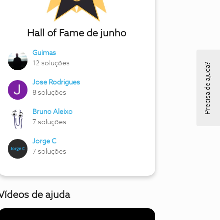
Hall of Fame de junho
Guimas
12 soluções
Precisa de ajuda?
Jose Rodrigues
8 soluções
Bruno Aleixo
7 soluções
Jorge C
7 soluções
Vídeos de ajuda