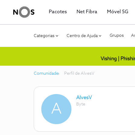
Pacotes
Net Fibra
Móvel 5G
Grupos
As
Categorias
Centro de Ajuda
Vishing | Phish
Comunidade
Perfil de AlvesV
AlvesV
A
Byte