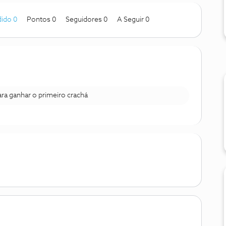
ido 0
Pontos 0
Seguidores
0
A Seguir
0
para ganhar o primeiro crachá