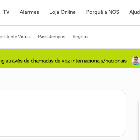
TV
Alarmes
Loja Online
Porquê a NOS
Aju
sistente Virtual
Passatempos
Registo
ing através de chamadas de voz internacionais/nacionais