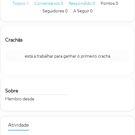
Tópico 1
Comentários 0
Respondido 0
Pontos 0
Seguidores
0
A Seguir
0
Crachás
está a trabalhar para ganhar o primeiro crachá
Sobre
Membro desde
Atividade