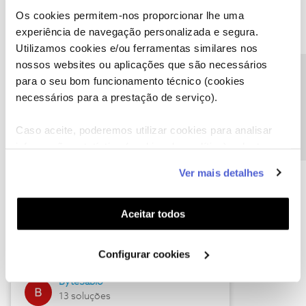
Os cookies permitem-nos proporcionar lhe uma
experiência de navegação personalizada e segura.
Utilizamos cookies e/ou ferramentas similares nos
Descubra as novidades de julho
nossos websites ou aplicações que são necessários
Precisa de ajuda?
para o seu bom funcionamento técnico (cookies
necessários para a prestação de serviço).
Caso aceite, poderemos utilizar cookies para analisar
informação estatística (cookies de analítica), adaptar
este serviço às suas preferências e apresentar-lhe
Ver mais detalhes
funcionalidades (cookies de personalização e
funcionalidade) e adaptar anúncios aos seus interesses
(cookies de publicidade personalizada). Pode gerir a
Hall of Fame de julho
Aceitar todos
utilização dos cookies clicando em "
Configurar
Guimas
Cookies
".
Configurar cookies
17 soluções
ByteSábio
13 soluções