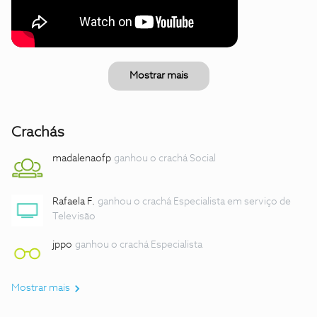
Mostrar mais
Crachás
madalenaofp
ganhou o crachá Social
Rafaela F.
ganhou o crachá Especialista em serviço de
Televisão
jppo
ganhou o crachá Especialista
Mostrar mais