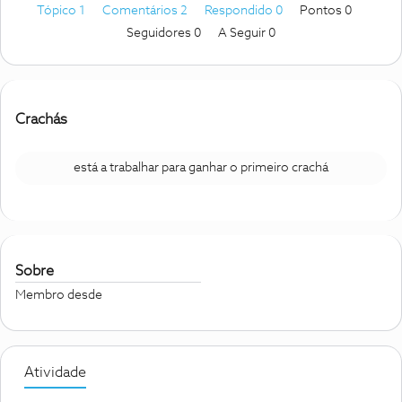
Tópico 1
Comentários 2
Respondido 0
Pontos 0
Seguidores
0
A Seguir
0
Crachás
está a trabalhar para ganhar o primeiro crachá
Sobre
Membro desde
Atividade