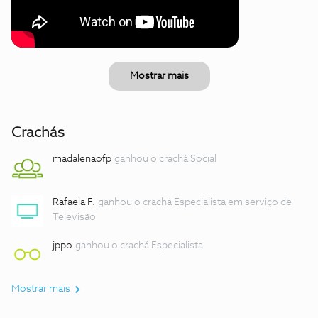
Mostrar mais
Crachás
madalenaofp
ganhou o crachá Social
Rafaela F.
ganhou o crachá Especialista em serviço de
Televisão
jppo
ganhou o crachá Especialista
Mostrar mais