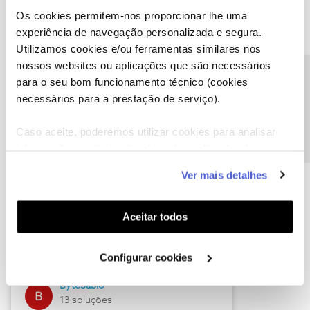
Os cookies permitem-nos proporcionar lhe uma
experiência de navegação personalizada e segura.
Utilizamos cookies e/ou ferramentas similares nos
Descubra as novidades de julho
nossos websites ou aplicações que são necessários
Precisa de ajuda?
para o seu bom funcionamento técnico (cookies
necessários para a prestação de serviço).
Caso aceite, poderemos utilizar cookies para analisar
informação estatística (cookies de analítica), adaptar
este serviço às suas preferências e apresentar-lhe
Ver mais detalhes
funcionalidades (cookies de personalização e
funcionalidade) e adaptar anúncios aos seus interesses
(cookies de publicidade personalizada). Pode gerir a
Hall of Fame de julho
Aceitar todos
utilização dos cookies clicando em "
Configurar
Guimas
Cookies
".
Configurar cookies
17 soluções
ByteSábio
13 soluções