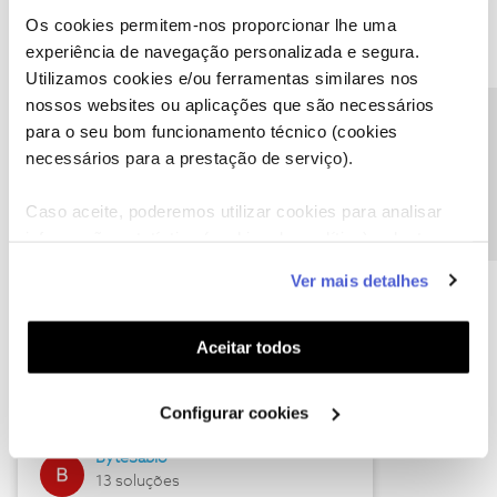
Os cookies permitem-nos proporcionar lhe uma
experiência de navegação personalizada e segura.
Utilizamos cookies e/ou ferramentas similares nos
Descubra as novidades de julho
nossos websites ou aplicações que são necessários
Precisa de ajuda?
para o seu bom funcionamento técnico (cookies
necessários para a prestação de serviço).
Caso aceite, poderemos utilizar cookies para analisar
informação estatística (cookies de analítica), adaptar
este serviço às suas preferências e apresentar-lhe
Ver mais detalhes
funcionalidades (cookies de personalização e
funcionalidade) e adaptar anúncios aos seus interesses
(cookies de publicidade personalizada). Pode gerir a
Hall of Fame de julho
Aceitar todos
utilização dos cookies clicando em "
Configurar
Guimas
Cookies
".
Configurar cookies
17 soluções
ByteSábio
13 soluções