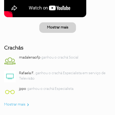
Mostrar mais
Crachás
madalenaofp
ganhou o crachá Social
Rafaela F.
ganhou o crachá Especialista em serviço de
Televisão
jppo
ganhou o crachá Especialista
Mostrar mais