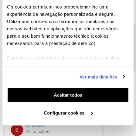
Os cookies permitem-nos proporcionar lhe uma
experiência de navegação personalizada e segura.
Utilizamos cookies e/ou ferramentas similares nos
Descubra as novidades de julho
nossos websites ou aplicações que são necessários
Precisa de ajuda?
para o seu bom funcionamento técnico (cookies
necessários para a prestação de serviço).
Caso aceite, poderemos utilizar cookies para analisar
informação estatística (cookies de analítica), adaptar
este serviço às suas preferências e apresentar-lhe
Ver mais detalhes
funcionalidades (cookies de personalização e
funcionalidade) e adaptar anúncios aos seus interesses
(cookies de publicidade personalizada). Pode gerir a
Hall of Fame de julho
Aceitar todos
utilização dos cookies clicando em "
Configurar
Guimas
Cookies
".
Configurar cookies
17 soluções
ByteSábio
13 soluções