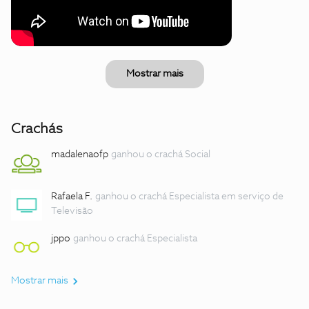
Mostrar mais
Crachás
madalenaofp
ganhou o crachá Social
Rafaela F.
ganhou o crachá Especialista em serviço de
Televisão
jppo
ganhou o crachá Especialista
Mostrar mais