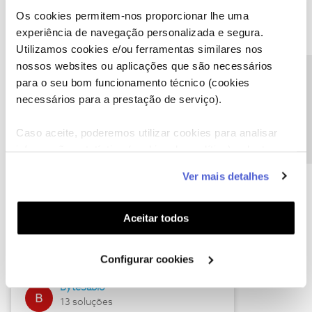
Os cookies permitem-nos proporcionar lhe uma
experiência de navegação personalizada e segura.
Utilizamos cookies e/ou ferramentas similares nos
Descubra as novidades de julho
nossos websites ou aplicações que são necessários
Precisa de ajuda?
para o seu bom funcionamento técnico (cookies
necessários para a prestação de serviço).
Caso aceite, poderemos utilizar cookies para analisar
informação estatística (cookies de analítica), adaptar
este serviço às suas preferências e apresentar-lhe
Ver mais detalhes
funcionalidades (cookies de personalização e
funcionalidade) e adaptar anúncios aos seus interesses
(cookies de publicidade personalizada). Pode gerir a
Hall of Fame de julho
Aceitar todos
utilização dos cookies clicando em "
Configurar
Guimas
Cookies
".
Configurar cookies
17 soluções
ByteSábio
13 soluções