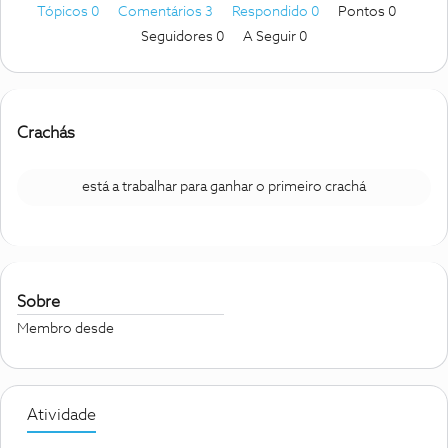
Tópicos 0
Comentários 3
Respondido 0
Pontos 0
Seguidores
0
A Seguir
0
Crachás
está a trabalhar para ganhar o primeiro crachá
Sobre
Membro desde
Atividade