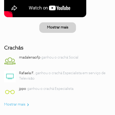
Mostrar mais
Crachás
madalenaofp
ganhou o crachá Social
Rafaela F.
ganhou o crachá Especialista em serviço de
Televisão
jppo
ganhou o crachá Especialista
Mostrar mais