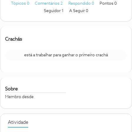
Tópicos 0
Comentários 2
Respondido 0
Pontos 0
Seguidor
1
A Seguir
0
Crachás
está a trabalhar para ganhar o primeiro crachá
Sobre
Membro desde
Atividade