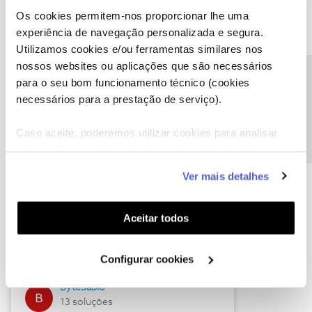
Os cookies permitem-nos proporcionar lhe uma
experiência de navegação personalizada e segura.
Utilizamos cookies e/ou ferramentas similares nos
Descubra as novidades de julho
nossos websites ou aplicações que são necessários
Precisa de ajuda?
para o seu bom funcionamento técnico (cookies
necessários para a prestação de serviço).
Caso aceite, poderemos utilizar cookies para analisar
informação estatística (cookies de analítica), adaptar
este serviço às suas preferências e apresentar-lhe
Ver mais detalhes
funcionalidades (cookies de personalização e
funcionalidade) e adaptar anúncios aos seus interesses
(cookies de publicidade personalizada). Pode gerir a
Hall of Fame de julho
Aceitar todos
utilização dos cookies clicando em "
Configurar
Guimas
Cookies
".
Configurar cookies
17 soluções
ByteSábio
13 soluções