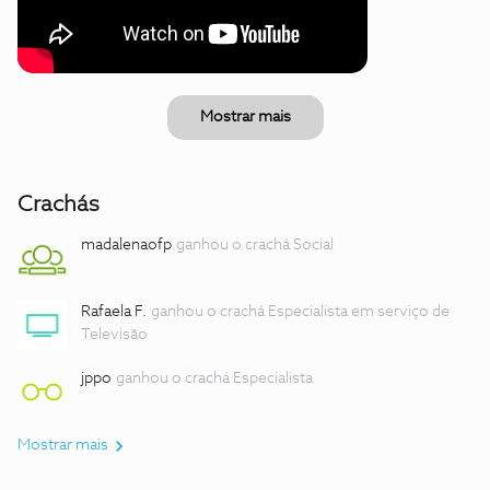
Mostrar mais
Crachás
madalenaofp
ganhou o crachá Social
Rafaela F.
ganhou o crachá Especialista em serviço de
Televisão
jppo
ganhou o crachá Especialista
Mostrar mais