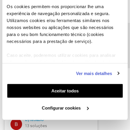
Os cookies permitem-nos proporcionar lhe uma
experiência de navegação personalizada e segura.
Utilizamos cookies e/ou ferramentas similares nos
Descubra as novidades de julho
nossos websites ou aplicações que são necessários
Precisa de ajuda?
para o seu bom funcionamento técnico (cookies
necessários para a prestação de serviço).
Caso aceite, poderemos utilizar cookies para analisar
informação estatística (cookies de analítica), adaptar
este serviço às suas preferências e apresentar-lhe
Ver mais detalhes
funcionalidades (cookies de personalização e
funcionalidade) e adaptar anúncios aos seus interesses
(cookies de publicidade personalizada). Pode gerir a
Hall of Fame de julho
Aceitar todos
utilização dos cookies clicando em "
Configurar
Guimas
Cookies
".
Configurar cookies
17 soluções
ByteSábio
13 soluções