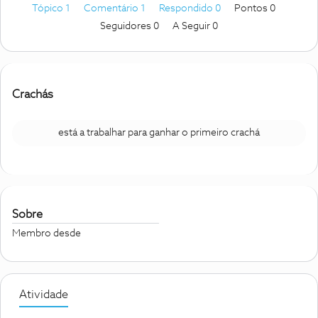
Tópico 1
Comentário 1
Respondido 0
Pontos 0
Seguidores
0
A Seguir
0
Crachás
está a trabalhar para ganhar o primeiro crachá
Sobre
Membro desde
Atividade