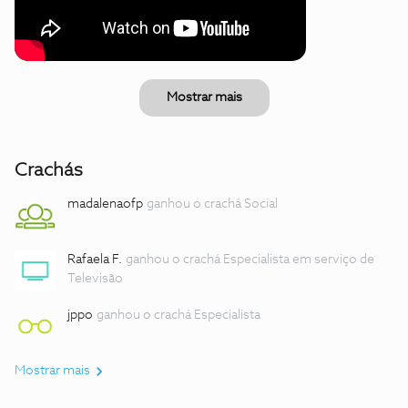
Mostrar mais
Crachás
madalenaofp
ganhou o crachá Social
Rafaela F.
ganhou o crachá Especialista em serviço de
Televisão
jppo
ganhou o crachá Especialista
Mostrar mais