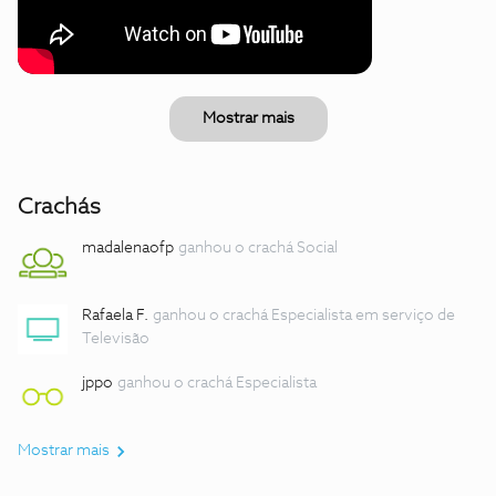
Mostrar mais
Crachás
madalenaofp
ganhou o crachá Social
Rafaela F.
ganhou o crachá Especialista em serviço de
Televisão
jppo
ganhou o crachá Especialista
Mostrar mais