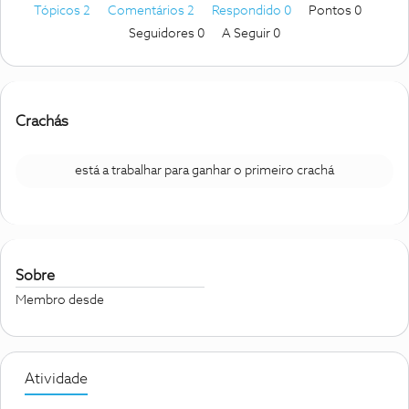
Tópicos 2
Comentários 2
Respondido 0
Pontos 0
Seguidores
0
A Seguir
0
Crachás
está a trabalhar para ganhar o primeiro crachá
Sobre
Membro desde
Atividade