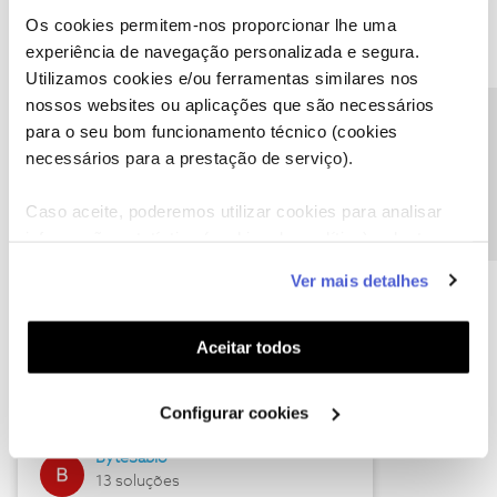
Os cookies permitem-nos proporcionar lhe uma
experiência de navegação personalizada e segura.
Utilizamos cookies e/ou ferramentas similares nos
Descubra as novidades de julho
nossos websites ou aplicações que são necessários
Precisa de ajuda?
para o seu bom funcionamento técnico (cookies
necessários para a prestação de serviço).
Caso aceite, poderemos utilizar cookies para analisar
informação estatística (cookies de analítica), adaptar
este serviço às suas preferências e apresentar-lhe
Ver mais detalhes
funcionalidades (cookies de personalização e
funcionalidade) e adaptar anúncios aos seus interesses
(cookies de publicidade personalizada). Pode gerir a
Hall of Fame de julho
Aceitar todos
utilização dos cookies clicando em "
Configurar
Guimas
Cookies
".
Configurar cookies
17 soluções
ByteSábio
13 soluções