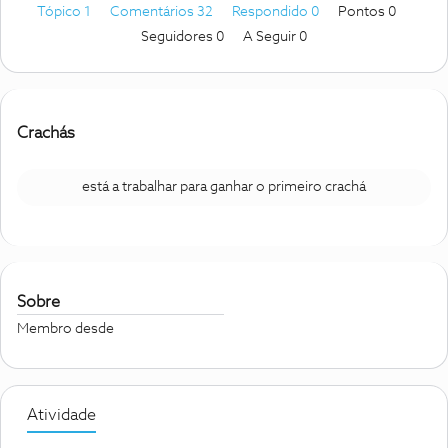
Tópico 1
Comentários 32
Respondido 0
Pontos 0
Seguidores
0
A Seguir
0
Crachás
está a trabalhar para ganhar o primeiro crachá
Sobre
Membro desde
Atividade