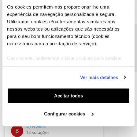
Os cookies permitem-nos proporcionar lhe uma
experiência de navegação personalizada e segura.
Utilizamos cookies e/ou ferramentas similares nos
Descubra as novidades de julho
nossos websites ou aplicações que são necessários
Precisa de ajuda?
para o seu bom funcionamento técnico (cookies
necessários para a prestação de serviço).
Caso aceite, poderemos utilizar cookies para analisar
informação estatística (cookies de analítica), adaptar
este serviço às suas preferências e apresentar-lhe
Ver mais detalhes
funcionalidades (cookies de personalização e
funcionalidade) e adaptar anúncios aos seus interesses
(cookies de publicidade personalizada). Pode gerir a
Hall of Fame de julho
Aceitar todos
utilização dos cookies clicando em "
Configurar
Guimas
Cookies
".
Configurar cookies
17 soluções
ByteSábio
13 soluções