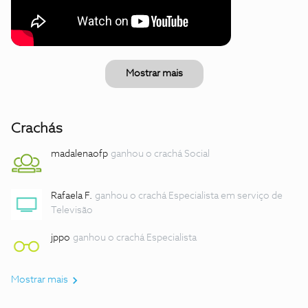
Mostrar mais
Crachás
madalenaofp
ganhou o crachá Social
Rafaela F.
ganhou o crachá Especialista em serviço de
Televisão
jppo
ganhou o crachá Especialista
Mostrar mais