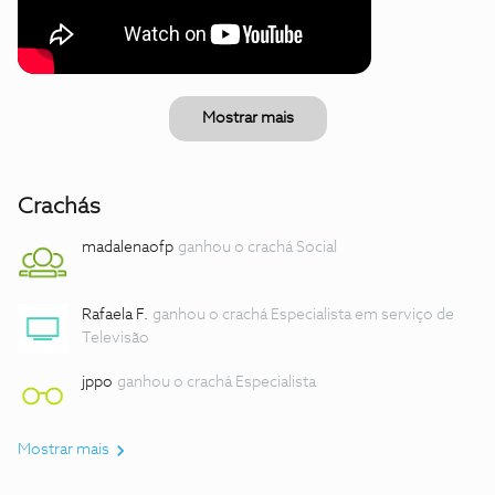
Mostrar mais
Crachás
madalenaofp
ganhou o crachá Social
Rafaela F.
ganhou o crachá Especialista em serviço de
Televisão
jppo
ganhou o crachá Especialista
Mostrar mais