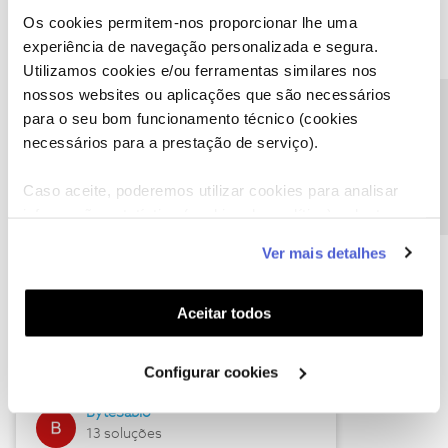
Os cookies permitem-nos proporcionar lhe uma
experiência de navegação personalizada e segura.
Utilizamos cookies e/ou ferramentas similares nos
Descubra as novidades de julho
nossos websites ou aplicações que são necessários
Precisa de ajuda?
para o seu bom funcionamento técnico (cookies
necessários para a prestação de serviço).
Caso aceite, poderemos utilizar cookies para analisar
informação estatística (cookies de analítica), adaptar
este serviço às suas preferências e apresentar-lhe
Ver mais detalhes
funcionalidades (cookies de personalização e
funcionalidade) e adaptar anúncios aos seus interesses
(cookies de publicidade personalizada). Pode gerir a
Hall of Fame de julho
Aceitar todos
utilização dos cookies clicando em "
Configurar
Guimas
Cookies
".
Configurar cookies
17 soluções
ByteSábio
13 soluções