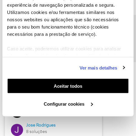
experiência de navegação personalizada e segura.
Utilizamos cookies e/ou ferramentas similares nos
nossos websites ou aplicações que são necessários
Descubra as novidades de junho
Precisa de ajuda?
para o seu bom funcionamento técnico (cookies
necessários para a prestação de serviço).
Caso aceite, poderemos utilizar cookies para analisar
informação estatística (cookies de analítica), adaptar
este serviço às suas preferências e apresentar-lhe
Ver mais detalhes
funcionalidades (cookies de personalização e
funcionalidade) e adaptar anúncios aos seus interesses
(cookies de publicidade personalizada). Pode gerir a
Aceitar todos
utilização dos cookies clicando em "
Configurar
Hall of Fame de junho
Cookies
".
Configurar cookies
Guimas
12 soluções
Jose Rodrigues
8 soluções