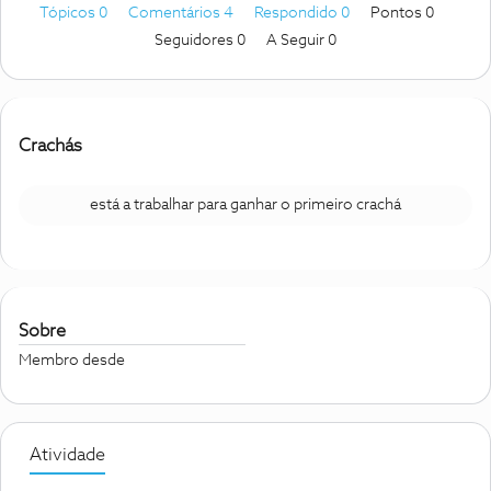
Tópicos 0
Comentários 4
Respondido 0
Pontos 0
Seguidores
0
A Seguir
0
Crachás
está a trabalhar para ganhar o primeiro crachá
Sobre
Membro desde
Atividade