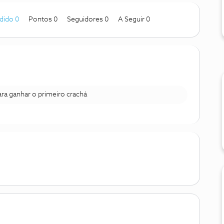
dido 0
Pontos 0
Seguidores
0
A Seguir
0
para ganhar o primeiro crachá