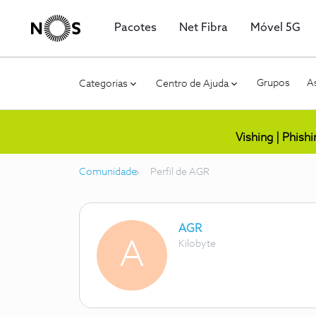
Pacotes
Net Fibra
Móvel 5G
Grupos
As
Categorias
Centro de Ajuda
Vishing | Phish
Comunidade
Perfil de AGR
AGR
A
Kilobyte