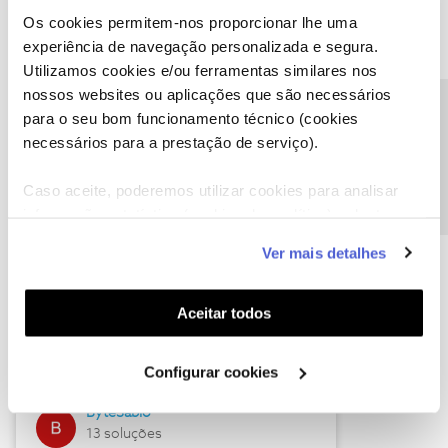
Os cookies permitem-nos proporcionar lhe uma
experiência de navegação personalizada e segura.
Utilizamos cookies e/ou ferramentas similares nos
Descubra as novidades de julho
nossos websites ou aplicações que são necessários
Precisa de ajuda?
para o seu bom funcionamento técnico (cookies
necessários para a prestação de serviço).
Caso aceite, poderemos utilizar cookies para analisar
informação estatística (cookies de analítica), adaptar
este serviço às suas preferências e apresentar-lhe
Ver mais detalhes
funcionalidades (cookies de personalização e
funcionalidade) e adaptar anúncios aos seus interesses
(cookies de publicidade personalizada). Pode gerir a
Hall of Fame de julho
Aceitar todos
utilização dos cookies clicando em "
Configurar
Guimas
Cookies
".
Configurar cookies
17 soluções
ByteSábio
13 soluções