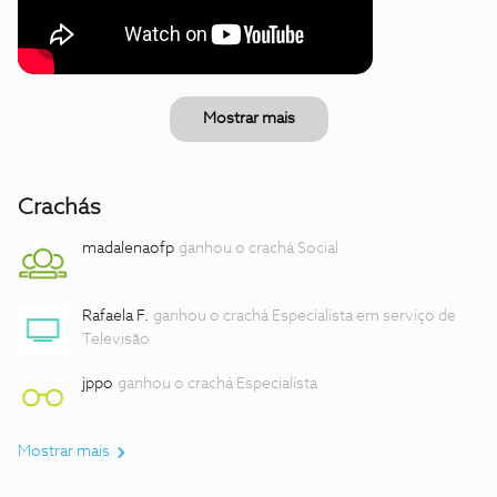
Mostrar mais
Crachás
madalenaofp
ganhou o crachá Social
Rafaela F.
ganhou o crachá Especialista em serviço de
Televisão
jppo
ganhou o crachá Especialista
Mostrar mais