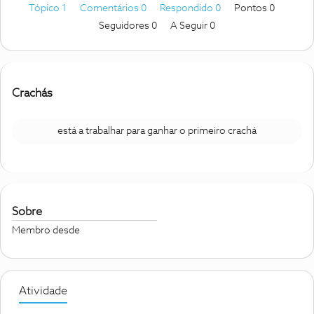
Tópico 1
Comentários 0
Respondido 0
Pontos 0
Seguidores
0
A Seguir
0
Crachás
está a trabalhar para ganhar o primeiro crachá
Sobre
Membro desde
Atividade