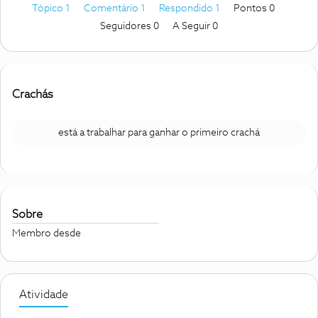
Tópico 1
Comentário 1
Respondido 1
Pontos 0
Seguidores
0
A Seguir
0
Crachás
está a trabalhar para ganhar o primeiro crachá
Sobre
Membro desde
Atividade