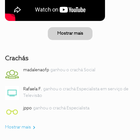
Mostrar mais
Crachás
madalenaofp
ganhou o crachá Social
Rafaela F.
ganhou o crachá Especialista em serviço de
Televisão
jppo
ganhou o crachá Especialista
Mostrar mais