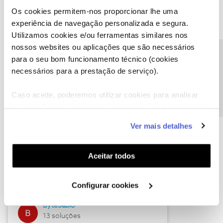
Os cookies permitem-nos proporcionar lhe uma
experiência de navegação personalizada e segura.
Utilizamos cookies e/ou ferramentas similares nos
Descubra as novidades de julho
nossos websites ou aplicações que são necessários
Precisa de ajuda?
para o seu bom funcionamento técnico (cookies
necessários para a prestação de serviço).
Caso aceite, poderemos utilizar cookies para analisar
informação estatística (cookies de analítica), adaptar
este serviço às suas preferências e apresentar-lhe
Ver mais detalhes
funcionalidades (cookies de personalização e
funcionalidade) e adaptar anúncios aos seus interesses
(cookies de publicidade personalizada). Pode gerir a
Hall of Fame de julho
Aceitar todos
utilização dos cookies clicando em "
Configurar
Guimas
Cookies
".
Configurar cookies
17 soluções
ByteSábio
13 soluções