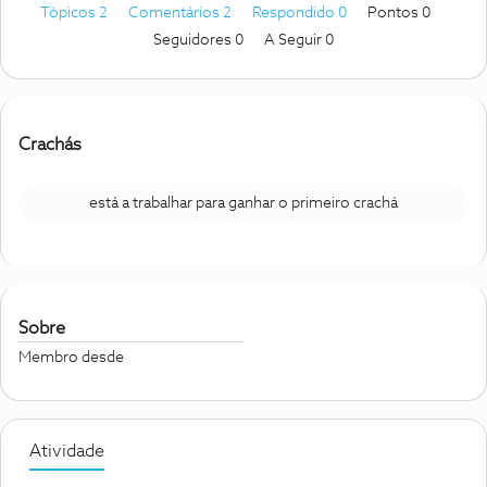
Tópicos 2
Comentários 2
Respondido 0
Pontos 0
Seguidores
0
A Seguir
0
Crachás
está a trabalhar para ganhar o primeiro crachá
Sobre
Membro desde
Atividade