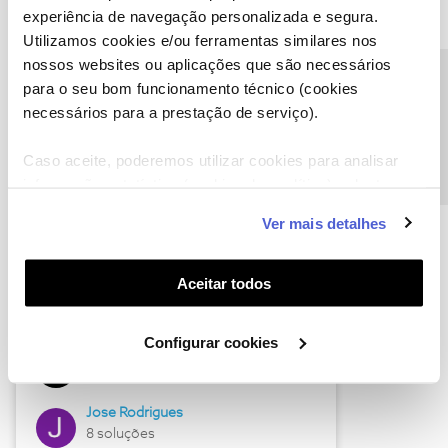
experiência de navegação personalizada e segura.
Utilizamos cookies e/ou ferramentas similares nos
nossos websites ou aplicações que são necessários
Descubra as novidades de junho
Precisa de ajuda?
para o seu bom funcionamento técnico (cookies
necessários para a prestação de serviço).
Caso aceite, poderemos utilizar cookies para analisar
informação estatística (cookies de analítica), adaptar
este serviço às suas preferências e apresentar-lhe
Ver mais detalhes
funcionalidades (cookies de personalização e
funcionalidade) e adaptar anúncios aos seus interesses
(cookies de publicidade personalizada). Pode gerir a
Aceitar todos
utilização dos cookies clicando em "
Configurar
Hall of Fame de junho
Cookies
".
Configurar cookies
Guimas
12 soluções
Jose Rodrigues
8 soluções