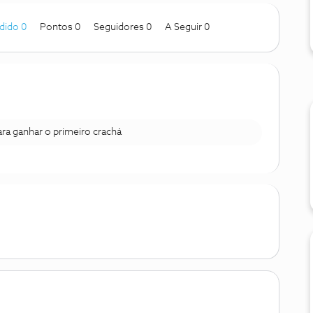
dido 0
Pontos 0
Seguidores
0
A Seguir
0
para ganhar o primeiro crachá