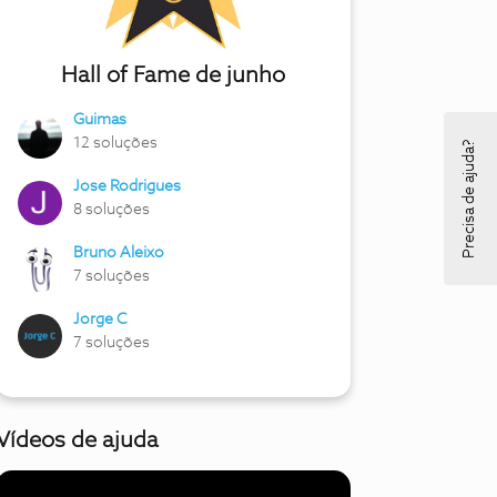
Hall of Fame de junho
Guimas
12 soluções
Precisa de ajuda?
Jose Rodrigues
8 soluções
Bruno Aleixo
7 soluções
Jorge C
7 soluções
Vídeos de ajuda