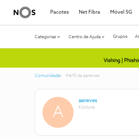
Pacotes
Net Fibra
Móvel 5G
Grupos
As
Categorias
Centro de Ajuda
Vishing | Phish
Comunidade
Perfil de aaneves
aaneves
A
Kilobyte