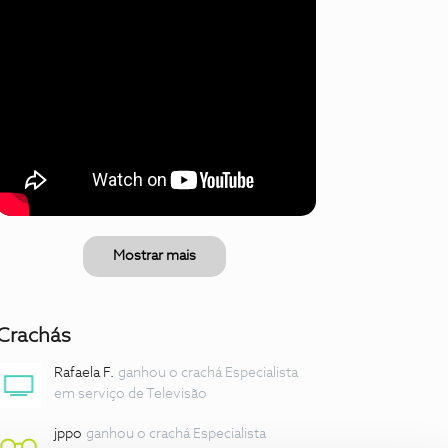
Mostrar mais
Crachás
Rafaela F.
ganhou o crachá Especialista
em serviço de Televisão
jppo
ganhou o crachá Especialista