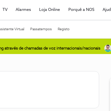
TV
Alarmes
Loja Online
Porquê a NOS
Aju
sistente Virtual
Passatempos
Registo
ing através de chamadas de voz internacionais/nacionais