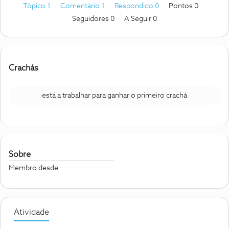
Tópico 1
Comentário 1
Respondido 0
Pontos 0
Seguidores
0
A Seguir
0
Crachás
está a trabalhar para ganhar o primeiro crachá
Sobre
Membro desde
Atividade