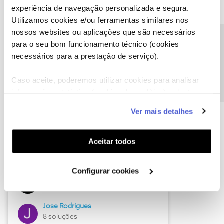
experiência de navegação personalizada e segura.
Utilizamos cookies e/ou ferramentas similares nos
nossos websites ou aplicações que são necessários
Descubra as novidades de junho
Precisa de ajuda?
para o seu bom funcionamento técnico (cookies
necessários para a prestação de serviço).
Caso aceite, poderemos utilizar cookies para analisar
informação estatística (cookies de analítica), adaptar
este serviço às suas preferências e apresentar-lhe
Ver mais detalhes
funcionalidades (cookies de personalização e
funcionalidade) e adaptar anúncios aos seus interesses
(cookies de publicidade personalizada). Pode gerir a
Aceitar todos
utilização dos cookies clicando em "
Configurar
Hall of Fame de junho
Cookies
".
Configurar cookies
Guimas
12 soluções
Jose Rodrigues
8 soluções