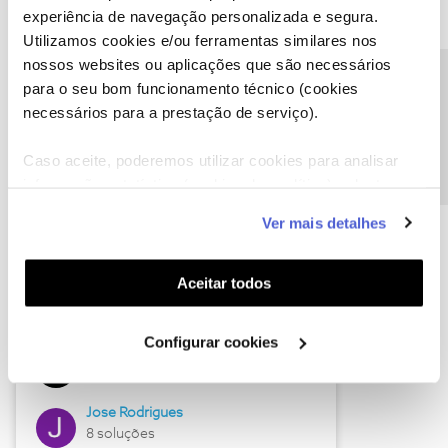
experiência de navegação personalizada e segura.
Utilizamos cookies e/ou ferramentas similares nos
nossos websites ou aplicações que são necessários
Descubra as novidades de junho
Precisa de ajuda?
para o seu bom funcionamento técnico (cookies
necessários para a prestação de serviço).
Caso aceite, poderemos utilizar cookies para analisar
informação estatística (cookies de analítica), adaptar
este serviço às suas preferências e apresentar-lhe
Ver mais detalhes
funcionalidades (cookies de personalização e
funcionalidade) e adaptar anúncios aos seus interesses
(cookies de publicidade personalizada). Pode gerir a
Aceitar todos
utilização dos cookies clicando em "
Configurar
Hall of Fame de junho
Cookies
".
Configurar cookies
Guimas
12 soluções
Jose Rodrigues
8 soluções