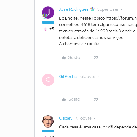
Jose Rodrigues
Super User
Boa noite, neste Tópico https://forum.no
conselhos-4618 tem alguns conselhos q
+5
técnico através do 16990 tecla 3 onde o
detetar a deficiência nos serviços.
A chamada é gratuita.
Gosto
Gil Rocha
Kilobyte
G
-
Gosto
Oscar7
Kilobyte
Cada casa é uma casa, o wifi depende de 