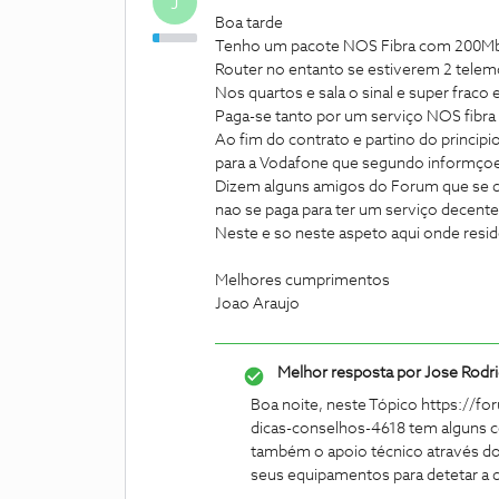
J
Boa tarde
Tenho um pacote NOS Fibra com 200Mb e 
Router no entanto se estiverem 2 telemo
Nos quartos e sala o sinal e super fraco
Paga-se tanto por um serviço NOS fibra 2
Ao fim do contrato e partino do principi
para a Vodafone que segundo informçoes 
Dizem alguns amigos do Forum que se de
nao se paga para ter um serviço decent
Neste e so neste aspeto aqui onde resid
Melhores cumprimentos
Joao Araujo
Melhor resposta por
Jose Rodr
Boa noite, neste Tópico https://for
dicas-conselhos-4618 tem alguns c
também o apoio técnico através do 
seus equipamentos para detetar a d