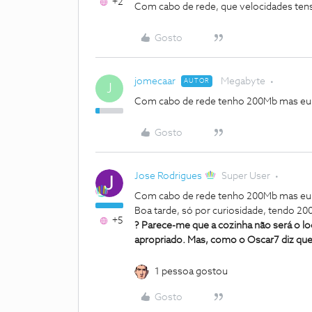
+2
Com cabo de rede, que velocidades ten
Gosto
jomecaar
Megabyte
AUTOR
J
Com cabo de rede tenho 200Mb mas eu re
Gosto
Jose Rodrigues
Super User
Com cabo de rede tenho 200Mb mas eu re
Boa tarde, só por curiosidade, tendo 2
+5
? Parece-me que a cozinha não será o loca
apropriado. Mas, como o Oscar7 diz que
1 pessoa gostou
Gosto