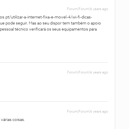
Forum|Forum|6 years ago
s.pt/utilizar-a-internet-fixa-e-movel-4/wi-fi-dicas-
ue pode seguir. Mas ao seu dispor tem também o apoio
 pessoal técnico verificará os seus equipamentos para
Forum|Forum|6 years ago
Forum|Forum|6 years ago
várias coisas.