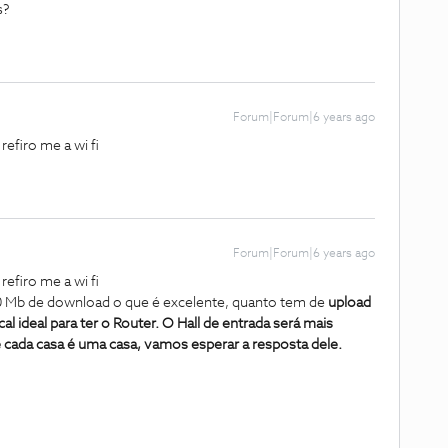
s?
Forum|Forum|6 years ago
firo me a wi fi
Forum|Forum|6 years ago
firo me a wi fi
00 Mb de download o que é excelente, quanto tem de
upload
l ideal para ter o Router. O Hall de entrada será mais
 cada casa é uma casa, vamos esperar a resposta dele.