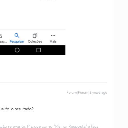
Forum|Forum|6 years ago
al foi o resultado?
ação relevante. Marque como "Melhor Resposta" e faça