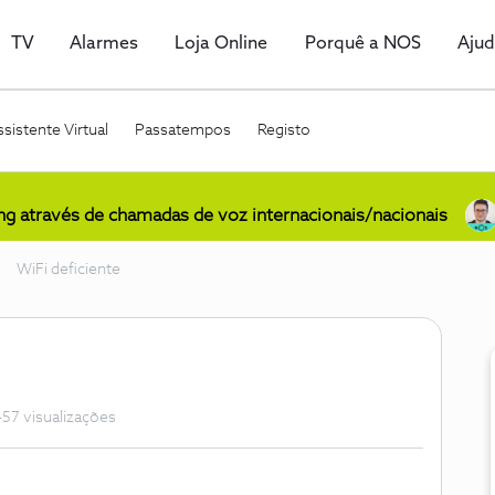
TV
Alarmes
Loja Online
Porquê a NOS
Aju
sistente Virtual
Passatempos
Registo
ing através de chamadas de voz internacionais/nacionais
WiFi deficiente
57 visualizações