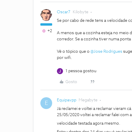
Oscar7
Kilobyte
Se por cabo de rede tens a velocidade c
+2
A menos que a cozinha esteja no meio da
corredor. Se a cozinha tiver numa ponta d
Vê o tópico que o
@Jose Rodrigues
suger
por wifi.
1 pessoa gostou
Gosto
Equipavpp
Megabyte
E
Já reclamei e voltei a reclamar vieram cá
25/05/2020 voltei a reclamar falei com a 
velocidade testada agora mesmo.