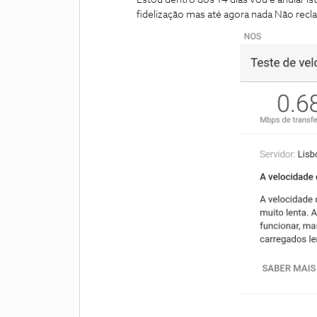
Estou dentro dos 14 dias vou é anular 
fidelização mas até agora nada Não recl