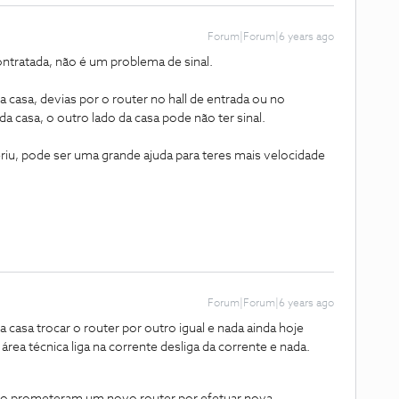
Forum|Forum|6 years ago
ontratada, não é um problema de sinal.
 casa, devias por o router no hall de entrada ou no
a casa, o outro lado da casa pode não ter sinal.
iu, pode ser uma grande ajuda para teres mais velocidade
Forum|Forum|6 years ago
 a casa trocar o router por outro igual e nada ainda hoje
área técnica liga na corrente desliga da corrente e nada.