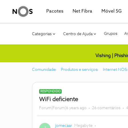
Pacotes
Net Fibra
Móvel 5G
Grupos
As
Categorias
Centro de Ajuda
Vishing | Phish
Comunidade
Produtos e serviços
Internet NOS
RESPONDIDO
WiFi deficiente
Forum|Forum|6 years ago
26 comentários
4
jomecaar
Megabyte