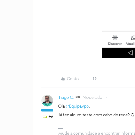
Gosto
Tiago C.
Moderador
Olá
@Equipavpp
,
Já fez algum teste com cabo de rede? Qu
+6
Ajude a comunidade a encontrar inform