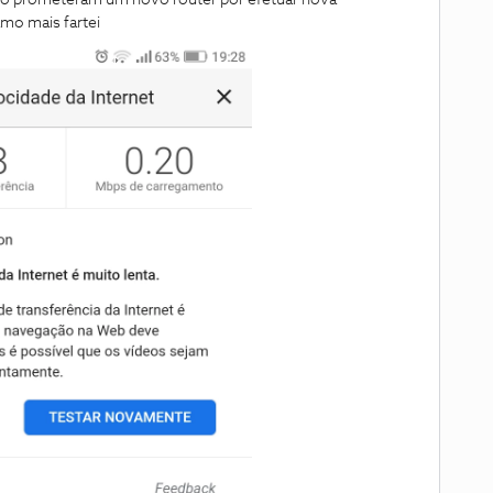
isto prometeram um novo router por efetuar nova
amo mais fartei