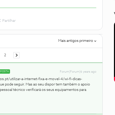
Partilhar
Mais antigos primeiro
2
SPOSTA
Forum|Forum|6 years ago
s.pt/utilizar-a-internet-fixa-e-movel-4/wi-fi-dicas-
ue pode seguir. Mas ao seu dispor tem também o apoio
 pessoal técnico verificará os seus equipamentos para