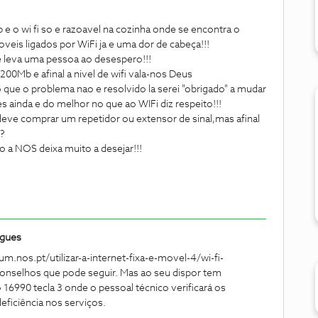
o wi fi so e razoavel na cozinha onde se encontra o
veis ligados por WiFi ja e uma dor de cabeça!!!
 e leva uma pessoa ao desespero!!!
00Mb e afinal a nivel de wifi vala-nos Deus
o que o problema nao e resolvido la serei "obrigado" a mudar
ainda e do melhor no que ao WIFi diz respeito!!!
ve comprar um repetidor ou extensor de sinal,mas afinal
e?
o a NOS deixa muito a desejar!!!
igues
um.nos.pt/utilizar-a-internet-fixa-e-movel-4/wi-fi-
onselhos que pode seguir. Mas ao seu dispor tem
16990 tecla 3 onde o pessoal técnico verificará os
eficiência nos serviços.