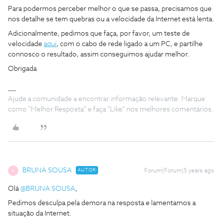
Para podermos perceber melhor o que se passa, precisamos que
nos detalhe se tem quebras ou a velocidade da Internet está lenta.
Adicionalmente, pedimos que faça, por favor, um teste de
velocidade
aqui
, com o cabo de rede ligado a um PC, e partilhe
connosco o resultado, assim conseguimos ajudar melhor.
Obrigada
Ajude a comunidade a encontrar informação relevante. Marque
como "Melhor Resposta" e faça "Like" nos melhores comentários.
BRUNA SOUSA
AUTOR
Forum|Forum|5 years ago
B
Olá
@BRUNA SOUSA
,
Pedimos desculpa pela demora na resposta e lamentamos a
situação da Internet.