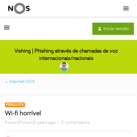
Menu
Iniciar sessão
Vishing | Phishing através de chamadas de voz
internacionais/nacionais
Internet NOS
PERGUNTA
Wi-fi horrível
Forum|Forum|5 years ago
5 comentários