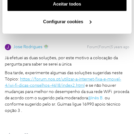
Já efetuei as duas soluções, por este motivo a colocação da
(cookies de publicidade personalizada). Pode gerir a
Aceitar todos
pergunta para saber se serei a única
utilização dos cookies clicando em "
Configurar
Cookies
".
Configurar cookies
Jose Rodrigues
Forum|Forum|5 years ago
Já efetuei as duas soluções, por este motivo a colocação da
pergunta para saber se serei a única
Boa tarde, experimente algumas das soluções sugeridas neste
Tópico:
https://forum.nos.pt/utilizar-a-internet-fixa-e-movel-
4/wi-fi-dicas-conselhos-4618/index2.html
e se não houver
mudanças para melhor no desempenho da sua rede WiFi proceda
de acordo com o sugerido pela moderadora
@Inês B.
ou
conforme sugerido pelo sr. Guimas ligue 16990 apoio técnico
opção 3 .