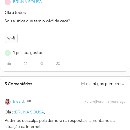
BRUNA SOUSA
B
Olá a todos
Sou a única que tem o wi-fi de caca?
wi-fi
1 pessoa gostou
C
Mais antigos primeiro
5 Comentários
Inês B.
Forum|Forum|5 years ago
Olá
@BRUNA SOUSA
,
Pedimos desculpa pela demora na resposta e lamentamos a
situação da Internet.