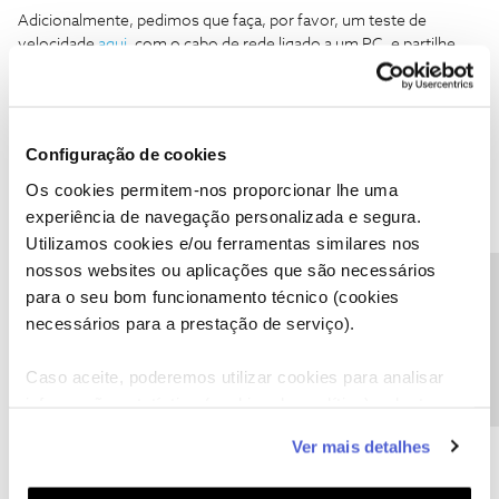
Adicionalmente, pedimos que faça, por favor, um teste de
velocidade
aqui
, com o cabo de rede ligado a um PC, e partilhe
connosco o resultado, assim conseguimos ajudar melhor.
Obrigada
Boa tarde Inês, o serviço wi-fi é por cabo??? Lop
Configuração de cookies
Os cookies permitem-nos proporcionar lhe uma
contacte o 16990 que é mais simples. Não conseguimos
adivinhar o problema.
experiência de navegação personalizada e segura.
Utilizamos cookies e/ou ferramentas similares nos
Mesmo assim algumas soluções:
nossos websites ou aplicações que são necessários
-Desligar extensores/powerlines
Precisa de ajuda?
para o seu bom funcionamento técnico (cookies
-Desligar da corrente o router e voltar a ligar.
necessários para a prestação de serviço).
Caso aceite, poderemos utilizar cookies para analisar
informação estatística (cookies de analítica), adaptar
este serviço às suas preferências e apresentar-lhe
Ver mais detalhes
funcionalidades (cookies de personalização e
BRUNA SOUSA
AUTOR
Forum|Forum|5 years ago
B
funcionalidade) e adaptar anúncios aos seus interesses