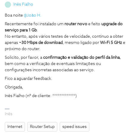
Inês Fialho
I
Boa noite ​
@João H.
Recentemente foi instalado um
router novo
e feito
upgrade do
serviço para 1 Gb
.
No entanto, após vários testes de velocidade, continuo a obter
apenas
~30 Mbps de download
, mesmo ligado por
Wi-Fi 5 GHz
e
próximo do router.
Solicito, por favor, a
confirmação e validação do perfil da linha
,
bem como a verificação de eventuais limitações ou
configurações incorretas associadas ao serviço.
Fico a aguardar feedback.
Obrigada,
Inês Fialho (nº de cliente: *************)
Inês
Internet
Router Setup
speed issues