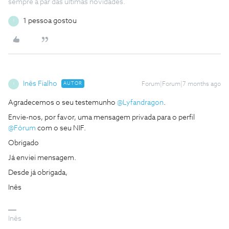
sempre a par das ultimas novidades.
1 pessoa gostou
I
Inês Fialho
AUTOR
Forum|Forum|7 months ago
I
Agradecemos o seu testemunho ​
@Lyfandragon
.
Envie-nos, por favor, uma mensagem privada para o perfil ​
@Fórum
com o seu NIF.
Obrigado
Já enviei mensagem.
Desde já obrigada,
Inês
Inês