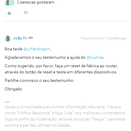
2 pessoas gostaram
I
João H.
Forum|Forum|7 months ago
Boa tarde ​
@Lyfandragon
,
Agradecemos o seu testemunho e ajuda do ​
@Guimas
.
Como sugerido, por favor, faça um reset de fábrica ao router,
através do botão de reset e teste em diferentes dispositivos.
Partilhe connosco o seu testemunho.
Obrigado
Ajude a comunidade a encontrar informação relevante. Marque
como "Melhor Resposta" e faça "Like" nos melhores comentários.
Siga os perfis da moderação, através da opção "Seguir", para estar
sempre a par das ultimas novidades.