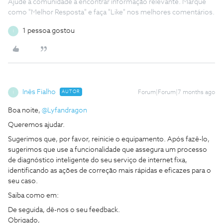
Ajude a comunidade a encontrar informação relevante. Marque
como "Melhor Resposta" e faça "Like" nos melhores comentários.
1 pessoa gostou
I
Inês Fialho
AUTOR
Forum|Forum|7 months ago
I
Boa noite, ​
@Lyfandragon
Queremos ajudar.
Sugerimos que, por favor, reinicie o equipamento. Após fazê-lo,
sugerimos que use a funcionalidade que assegura um processo
de diagnóstico inteligente do seu serviço de internet fixa,
identificando as ações de correção mais rápidas e eficazes para o
seu caso.
Saiba como em:
De seguida, dê-nos o seu feedback.
Obrigado,