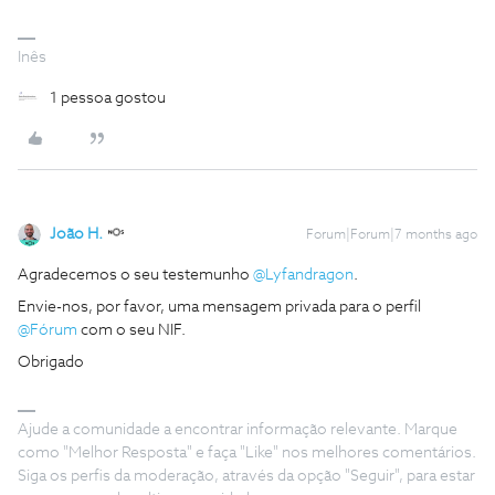
Inês
1 pessoa gostou
João H.
Forum|Forum|7 months ago
Agradecemos o seu testemunho ​
@Lyfandragon
.
Envie-nos, por favor, uma mensagem privada para o perfil ​
@Fórum
com o seu NIF.
Obrigado
Ajude a comunidade a encontrar informação relevante. Marque
como "Melhor Resposta" e faça "Like" nos melhores comentários.
Siga os perfis da moderação, através da opção "Seguir", para estar