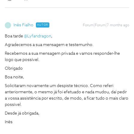
Inês Fialho
AUTOR
Forum|Forum|7 months ago
I
Boa tarde ​
@Lyfandragon
,
Agradecemos a sua mensagem e testemunho.
Recebemos a sua mensagem privada e vamos responder-lhe
logo que possível.
Obrigado
Boa noite,
Solicitaram novamente um despiste técnico. Como referi
anteriormente, o mesmo já foi efetuado e nada mudou, daí pedir
a vossa assistência por escrito, de modo, a ficar tudo o mais claro
possível.
Desde já obrigada,
Inês