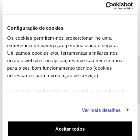
Teste com a rede 5G perto do router:
Configuração de cookies
Os cookies permitem-nos proporcionar lhe uma
experiência de navegação personalizada e segura.
Utilizamos cookies e/ou ferramentas similares nos
nossos websites ou aplicações que são necessários
Precisa de ajuda?
para o seu bom funcionamento técnico (cookies
necessários para a prestação de serviço).
Caso aceite, poderemos utilizar cookies para analisar
Aproveito e deixo aqui informações adicionais:
informação estatística (cookies de analítica), adaptar
este serviço às suas preferências e apresentar-lhe
Ver mais detalhes
funcionalidades (cookies de personalização e
funcionalidade) e adaptar anúncios aos seus interesses
(cookies de publicidade personalizada). Pode gerir a
Aceitar todos
utilização dos cookies clicando em "
Configurar