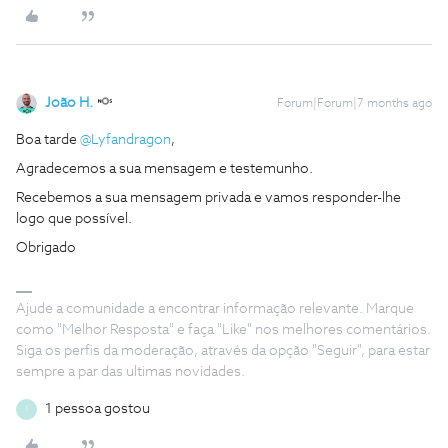
João H.
Forum|Forum|7 months ago
Boa tarde ​
@Lyfandragon
,
Agradecemos a sua mensagem e testemunho.
Recebemos a sua mensagem privada e vamos responder-lhe
logo que possível.
Obrigado
Ajude a comunidade a encontrar informação relevante. Marque
como "Melhor Resposta" e faça "Like" nos melhores comentários.
Siga os perfis da moderação, através da opção "Seguir", para estar
sempre a par das ultimas novidades.
1 pessoa gostou
I