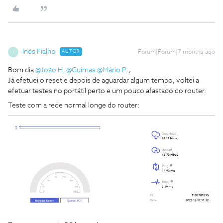
Inês Fialho
AUTOR
Forum|Forum|7 months ago
I
Bom dia ​
@João H.
​
@Guimas
​
@Mário P.
,
Já efetuei o reset e depois de aguardar algum tempo, voltei a
efetuar testes no portátil perto e um pouco afastado do router.
Teste com a rede normal longe do router: