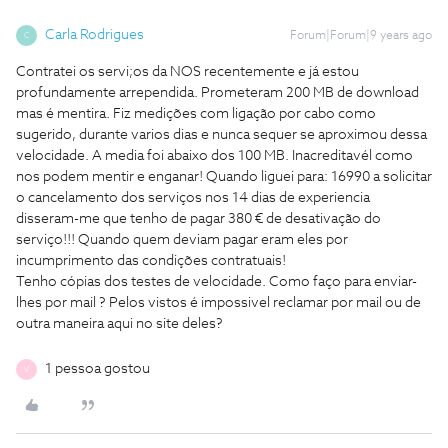
Carla Rodrigues
Forum|Forum|9 years ago
C
Contratei os servi;os da NOS recentemente e já estou
profundamente arrependida. Prometeram 200 MB de download
mas é mentira. Fiz medições com ligação por cabo como
sugerido, durante varios dias e nunca sequer se aproximou dessa
velocidade. A media foi abaixo dos 100 MB. Inacreditavél como
nos podem mentir e enganar! Quando liguei para: 16990 a solicitar
o cancelamento dos serviços nos 14 dias de experiencia
disseram-me que tenho de pagar 380 € de desativação do
serviço!!! Quando quem deviam pagar eram eles por
incumprimento das condições contratuais!
Tenho cópias dos testes de velocidade. Como faço para enviar-
lhes por mail ? Pelos vistos é impossivel reclamar por mail ou de
outra maneira aqui no site deles?
1 pessoa gostou
V