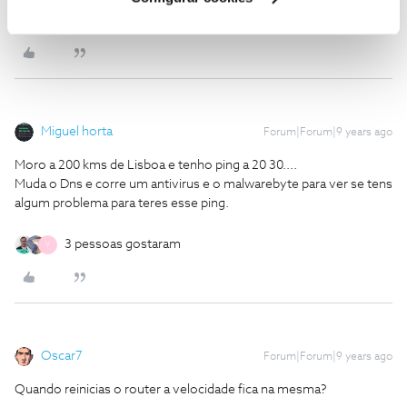
1 pessoa gostou
V
Miguel horta
Forum|Forum|9 years ago
Moro a 200 kms de Lisboa e tenho ping a 20 30....
Muda o Dns e corre um antivirus e o malwarebyte para ver se tens
algum problema para teres esse ping.
3 pessoas gostaram
V
Oscar7
Forum|Forum|9 years ago
Quando reinicias o router a velocidade fica na mesma?