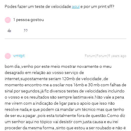
Podes fazer um teste de velocidade
aqui
e por um print sff?
1 pessoa gostou
V
vmtpt
Forum|Forum|9 years ago
V
bom dia ,venho por este meio mostrar novamente o meu
desagrado em relação ao vosso serviço de
internet,supostamente seriam 120mb de velocidade ,de
momento encontro me a oscilar nos 16mb e 30 mb com falhas de
sinal por segundos,já fiz diversos testes de velocidades incluindo
o vosso e os resultados são sempre lastimaveis.Não vale a pena
me virem com a indicação de ligar para o apoio que isso não
resolve nada,e que podem cá mandar um técnico mas que tenho
de ser eu a pagar ,pois esta totalmente fora de questão.Como diz
um senhor aqui no tópico vai desistir com justa causa e eu irei
proceder da mesma forma ,sinto que estou a ser roubado e não é