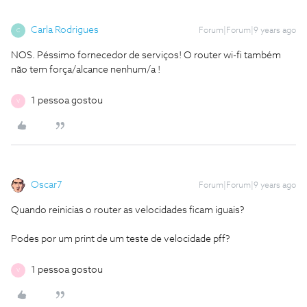
Carla Rodrigues
Forum|Forum|9 years ago
C
NOS. Péssimo fornecedor de serviços! O router wi-fi também
não tem força/alcance nenhum/a !
1 pessoa gostou
V
Oscar7
Forum|Forum|9 years ago
Quando reinicias o router as velocidades ficam iguais?
Podes por um print de um teste de velocidade pff?
1 pessoa gostou
V