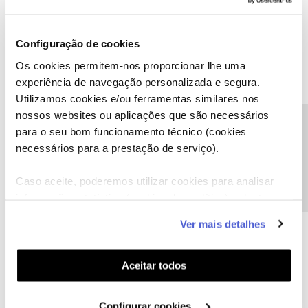
1 pessoa gostou
V
Configuração de cookies
Os cookies permitem-nos proporcionar lhe uma
experiência de navegação personalizada e segura.
Utilizamos cookies e/ou ferramentas similares nos
Miguel horta
Forum|Forum|9 years ago
nossos websites ou aplicações que são necessários
Precisa de ajuda?
para o seu bom funcionamento técnico (cookies
Latência 51???? Algo não esta bem.... vives a onde? Em Espanha
necessários para a prestação de serviço).
ou França?
Caso aceite, poderemos utilizar cookies para analisar
2 pessoas gostaram
V
informação estatística (cookies de analítica), adaptar
este serviço às suas preferências e apresentar-lhe
Ver mais detalhes
funcionalidades (cookies de personalização e
funcionalidade) e adaptar anúncios aos seus interesses
(cookies de publicidade personalizada). Pode gerir a
Aceitar todos
Guilherme
Forum|Forum|9 years ago
utilização dos cookies clicando em "
Configurar
Miguel, imagina! Vivo na Maia
:@:@:@
Cookies
".
Configurar cookies