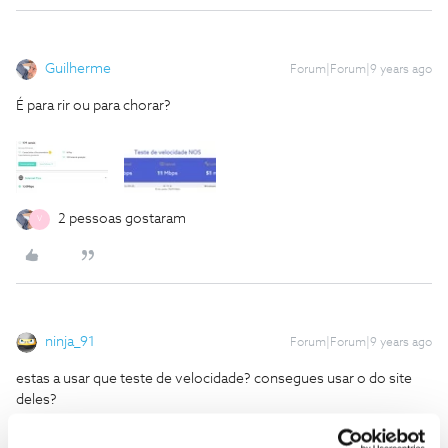
Guilherme
Forum|Forum|9 years ago
É para rir ou para chorar?
2 pessoas gostaram
V
ninja_91
Forum|Forum|9 years ago
estas a usar que teste de velocidade? consegues usar o do site
deles?
Clica aqui