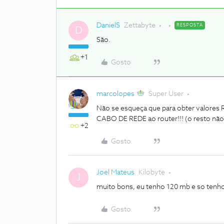
DanielS
Zettabyte
RESPOSTA
D
São.
+1
Gosto
marcolopes
Super User
Não se esqueça que para obter valores 
CABO DE REDE ao router!!! (o resto não 
+2
Gosto
Joel Mateus
Kilobyte
J
muito bons, eu tenho 120 mb e so tenho
Gosto