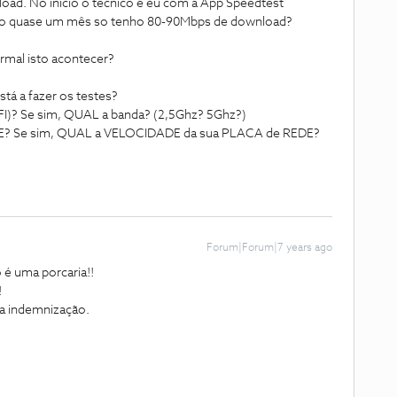
oad. No início o tecnico e eu com a App Speedtest
do quase um mês so tenho 80-90Mbps de download?
rmal isto acontecer?
á a fazer os testes?
I)? Se sim, QUAL a banda? (2,5Ghz? 5Ghz?)
E? Se sim, QUAL a VELOCIDADE da sua PLACA de REDE?
Forum|Forum|7 years ago
 é uma porcaria!!
!
ma indemnização.