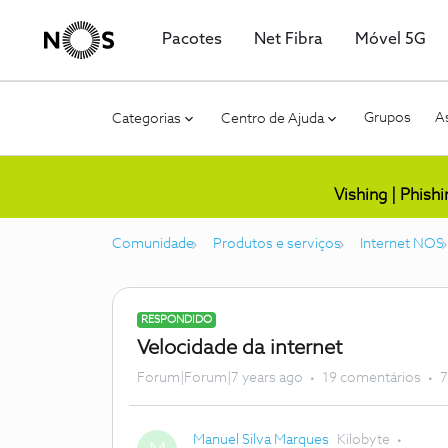
Pacotes
Net Fibra
Móvel 5G
Grupos
As
Categorias
Centro de Ajuda
Vishing | Phish
Comunidade
Produtos e serviços
Internet NOS
RESPONDIDO
Velocidade da internet
Forum|Forum|7 years ago
19 comentários
7
Manuel Silva Marques
Kilobyte