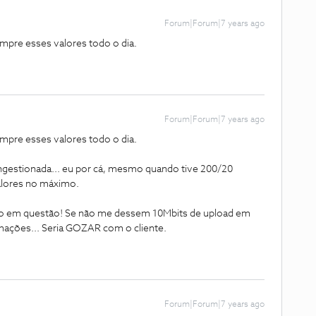
Forum|Forum|7 years ago
pre esses valores todo o dia.
Forum|Forum|7 years ago
pre esses valores todo o dia.
ngestionada... eu por cá, mesmo quando tive 200/20
alores no máximo.
co em questão! Se não me dessem 10Mbits de upload em
lamações... Seria GOZAR com o cliente.
Forum|Forum|7 years ago