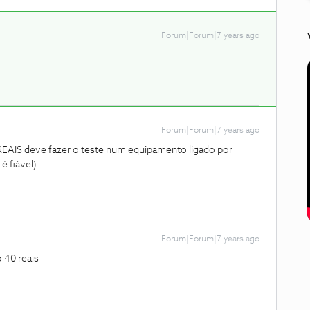
Forum|Forum|7 years ago
Forum|Forum|7 years ago
REAIS deve fazer o teste num equipamento ligado por
é fiável)
Forum|Forum|7 years ago
 40 reais