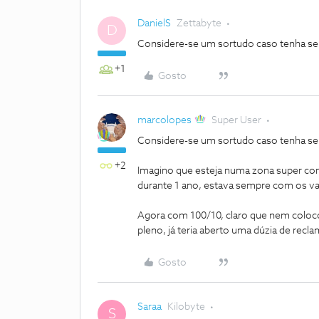
DanielS
Zettabyte
D
Considere-se um sortudo caso tenha sem
+1
Gosto
marcolopes
Super User
Considere-se um sortudo caso tenha sem
+2
Imagino que esteja numa zona super co
durante 1 ano, estava sempre com os v
Agora com 100/10, claro que nem colo
pleno, já teria aberto uma dúzia de rec
Gosto
Saraa
Kilobyte
S