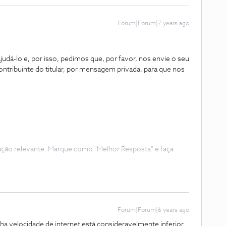
Forum|Forum|7 years ago
dá-lo e, por isso, pedimos que, por favor, nos envie o seu
tribuinte do titular, por mensagem privada, para que nos
ação relevante. Marque como "Melhor Resposta" e faça
Forum|Forum|6 years ago
ha velocidade de internet está consideravelmente inferior