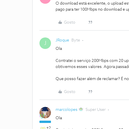
O download está excelente, o upload es
pago para ter 100Mbps no download e u
Gosto
JRoque
Byte
J
Ola
Contratei o serviço 200Mbps com 20 upl
obtivemos esses valores. Agora passa
Que posso fazer além de reclamar? É no
Gosto
marcolopes
Super User
Ola
+2