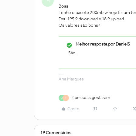
M
Boas
Tenho o pacote 200mb w hoje fiz um tes
Deu 195.9 download e 18.9 upload.
Os valores são bons?
Melhor resposta por
DanielS
São.
Ana Marques
2 pessoas gostaram
O
F
Gosto
19 Comentários