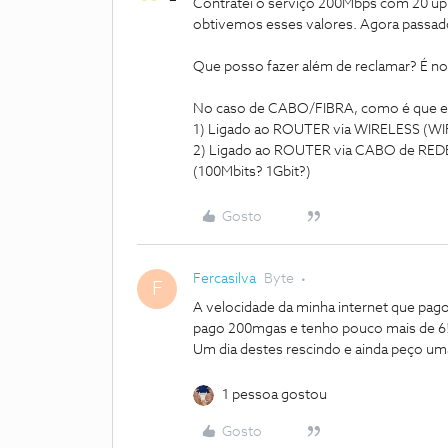
Contratei o serviço 200Mbps com 20 upl
obtivemos esses valores. Agora passa
Que posso fazer além de reclamar? É no
No caso de CABO/FIBRA, como é que est
1) Ligado ao ROUTER via WIRELESS (WIF
2) Ligado ao ROUTER via CABO de RED
(100Mbits? 1Gbit?)
Gosto
Fercasilva
Byte
F
A velocidade da minha internet que pago
pago 200mgas e tenho pouco mais de 6
Um dia destes rescindo e ainda peço u
1 pessoa gostou
Gosto