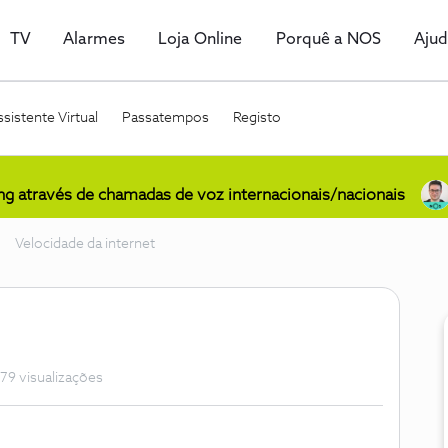
TV
Alarmes
Loja Online
Porquê a NOS
Aju
sistente Virtual
Passatempos
Registo
ing através de chamadas de voz internacionais/nacionais
Velocidade da internet
79 visualizações