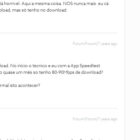
tá horrível. Aqui a mesma coisa. NOS nunca mais. eu cá
pload, mas só tenho no download.
Forum|Forum|7 years ago
oad. No início o tecnico e eu com a App Speedtest
do quase um mês so tenho 80-90Mbps de download?
rmal isto acontecer?
Forum|Forum|7 years ago