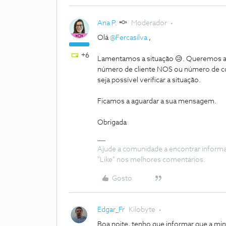
Ana P.
Moderador
Olá
@Fercasilva
,
+6
Lamentamos a situação 😥. Queremos aju
número de cliente NOS ou número de con
seja possível verificar a situação.
Ficamos a aguardar a sua mensagem.
Obrigada
Ajude a comunidade a encontrar inform
"Like" nos melhores comentários.
Gosto
Edgar_Fr
Kilobyte
Boa noite, tenho que informar que a min