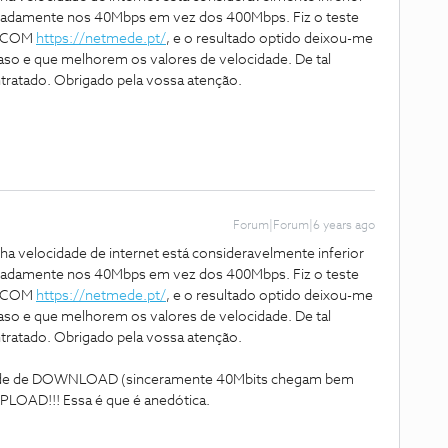
imadamente nos 40Mbps em vez dos 400Mbps. Fiz o teste
ANACOM
https://netmede.pt/
, e o resultado optido deixou-me
caso e que melhorem os valores de velocidade. De tal
tratado. Obrigado pela vossa atenção.
Forum|Forum|6 years ago
ha velocidade de internet está consideravelmente inferior
imadamente nos 40Mbps em vez dos 400Mbps. Fiz o teste
ANACOM
https://netmede.pt/
, e o resultado optido deixou-me
caso e que melhorem os valores de velocidade. De tal
tratado. Obrigado pela vossa atenção.
idade de DOWNLOAD (sinceramente 40Mbits chegam bem
UPLOAD!!! Essa é que é anedótica.