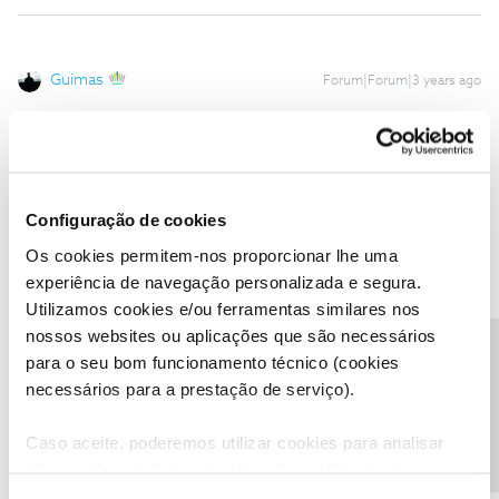
Guimas
Forum|Forum|3 years ago
Para fazer o teste tem que ser no site da NOS, na app não dá.
2 pessoas gostaram
Configuração de cookies
Os cookies permitem-nos proporcionar lhe uma
experiência de navegação personalizada e segura.
Utilizamos cookies e/ou ferramentas similares nos
Mário P.
Forum|Forum|3 years ago
nossos websites ou aplicações que são necessários
Boa tarde
@João Paulo Nunes Dimingues
,
Precisa de ajuda?
para o seu bom funcionamento técnico (cookies
@Guimas
deu uma boa ajuda.
necessários para a prestação de serviço).
Conheça todas as funcionalidades da App NOS em:
Se precisar de ajuda, por favor, diga-nos.
Caso aceite, poderemos utilizar cookies para analisar
Obrigado
informação estatística (cookies de analítica), adaptar
este serviço às suas preferências e apresentar-lhe