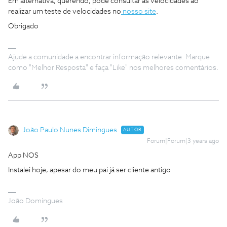
Em alternativa, querendo, pode consultar as velocidades ao
realizar um teste de velocidades no
nosso site
.
Obrigado
Ajude a comunidade a encontrar informação relevante. Marque
como "Melhor Resposta" e faça "Like" nos melhores comentários.
João Paulo Nunes Dimingues
AUTOR
Forum|Forum|3 years ago
App NOS
Instalei hoje, apesar do meu pai já ser cliente antigo
João Domingues