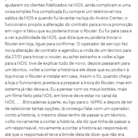
ajudarem os clientes fidelizados na NOS, ainda complicam e uma
coisa simples fica complicada Eu comprei um telemóvel nos
saldos da NOS e quando fui levantar na loja do Aveiro Center, o
funcionário propôs a alteração do contrato para a nova promoção
em vigor e falou que eu poderia trocar o Router. Eu fui para casa e
a ver a publicidade da NOS, que dizia que eu poderia trocar o
Router em loja, liguei para confirmar. O operador de serviço fez
nova alteração de contrato e agendou a vinda de um técnico para
dia 27/01 para trocar o router, eu achei estranho e voltei a ligar
para a NOS, tive de explicar tudo de novo, depois passaram para
um técnico, voltei a contar a história e ele disse que eu podia ir à
loja trocar o Router e instalar em casa. Assim o fiz, quando chego
à loja o funcionário já estava a preparar a troca do Router, mas em
sistema já não deixava. Eu a pensar com os meus botões, mais
um filme feito pela NOS, em breve deve estar no canal da
NOS...... Brincadeiras à parte, eu ligo para o 16990, e depois de ter
de selecionar tantas opções, lá consegui falar com um operador,
conto a história, o mesmo disse tenho de passar a um técnico,
volto novamente a contar a história, ele diz que tinha de passar a
um responsável, novamente a contar a história ao responsável,
até que o responsável teve a brinde ideia de dizer que não era