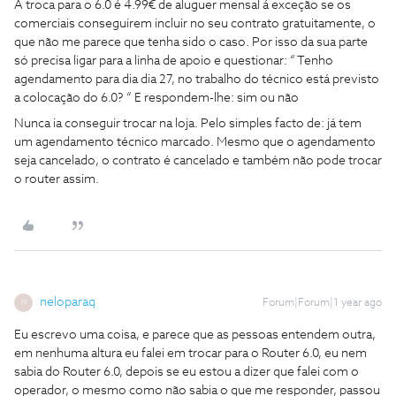
A troca para o 6.0 é 4.99€ de aluguer mensal á exceção se os
comerciais conseguirem incluir no seu contrato gratuitamente, o
que não me parece que tenha sido o caso. Por isso da sua parte
só precisa ligar para a linha de apoio e questionar: “ Tenho
agendamento para dia dia 27, no trabalho do técnico está previsto
a colocação do 6.0? “ E respondem-lhe: sim ou não
Nunca ia conseguir trocar na loja. Pelo simples facto de: já tem
um agendamento técnico marcado. Mesmo que o agendamento
seja cancelado, o contrato é cancelado e também não pode trocar
o router assim.
neloparaq
Forum|Forum|1 year ago
N
Eu escrevo uma coisa, e parece que as pessoas entendem outra,
em nenhuma altura eu falei em trocar para o Router 6.0, eu nem
sabia do Router 6.0, depois se eu estou a dizer que falei com o
operador, o mesmo como não sabia o que me responder, passou