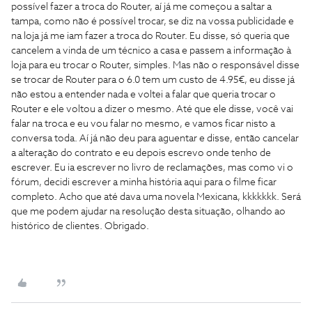
possível fazer a troca do Router, aí já me começou a saltar a
tampa, como não é possível trocar, se diz na vossa publicidade e
na loja já me iam fazer a troca do Router. Eu disse, só queria que
cancelem a vinda de um técnico a casa e passem a informação à
loja para eu trocar o Router, simples. Mas não o responsável disse
se trocar de Router para o 6.0 tem um custo de 4.95€, eu disse já
não estou a entender nada e voltei a falar que queria trocar o
Router e ele voltou a dizer o mesmo. Até que ele disse, você vai
falar na troca e eu vou falar no mesmo, e vamos ficar nisto a
conversa toda. Aí já não deu para aguentar e disse, então cancelar
a alteração do contrato e eu depois escrevo onde tenho de
escrever. Eu ia escrever no livro de reclamações, mas como vi o
fórum, decidi escrever a minha história aqui para o filme ficar
completo. Acho que até dava uma novela Mexicana, kkkkkkk. Será
que me podem ajudar na resolução desta situação, olhando ao
histórico de clientes. Obrigado.