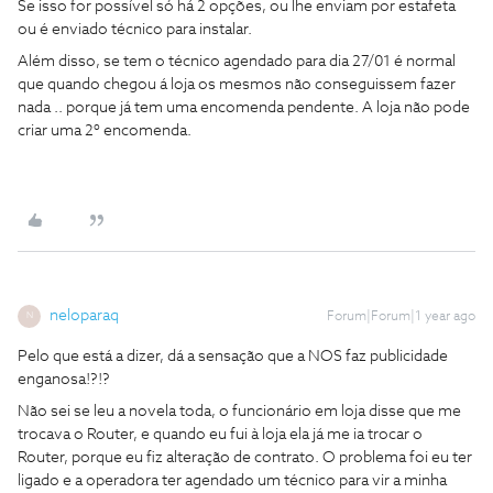
Se isso for possível só há 2 opções, ou lhe enviam por estafeta
ou é enviado técnico para instalar.
Além disso, se tem o técnico agendado para dia 27/01 é normal
que quando chegou á loja os mesmos não conseguissem fazer
nada .. porque já tem uma encomenda pendente. A loja não pode
criar uma 2º encomenda.
neloparaq
Forum|Forum|1 year ago
N
Pelo que está a dizer, dá a sensação que a NOS faz publicidade
enganosa!?!?
Não sei se leu a novela toda, o funcionário em loja disse que me
trocava o Router, e quando eu fui à loja ela já me ia trocar o
Router, porque eu fiz alteração de contrato. O problema foi eu ter
ligado e a operadora ter agendado um técnico para vir a minha