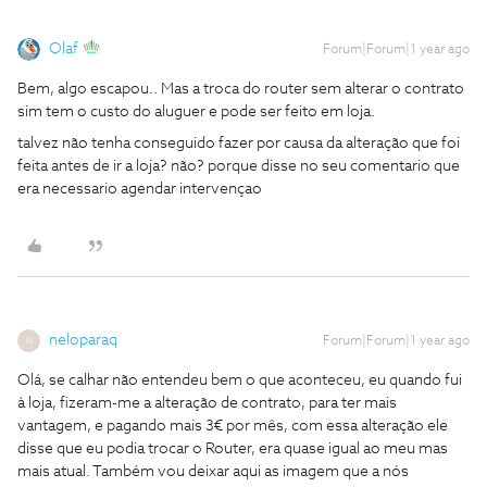
Olaf
Forum|Forum|1 year ago
Bem, algo escapou.. Mas a troca do router sem alterar o contrato
sim tem o custo do aluguer e pode ser feito em loja.
talvez não tenha conseguido fazer por causa da alteração que foi
feita antes de ir a loja? não? porque disse no seu comentario que
era necessario agendar intervençao
neloparaq
Forum|Forum|1 year ago
N
Olá, se calhar não entendeu bem o que aconteceu, eu quando fui
à loja, fizeram-me a alteração de contrato, para ter mais
vantagem, e pagando mais 3€ por mês, com essa alteração ele
disse que eu podia trocar o Router, era quase igual ao meu mas
mais atual. Também vou deixar aqui as imagem que a nós