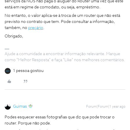
serviços da NOS não paga o aluguer do Router uma vez que este
está em regime de comodato, ou seja, empréstimo.
No entanto, o valor aplica-se à troca de um router que não está
previsto no contrato que tem. Pode consultar a informação,
também, no
preçário
.
Obrigado,
Ajude a comunidade a encontrar informação relevante. Marque
como "Melhor Resposta" e faça "Like" nos melhores comentários.
1 pessoa gostou
Guimas
Forum|Forum|1 year ago
Podes esquecer essas fotografias que diz que pode trocar o
router. Porque não pode.