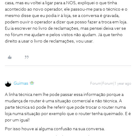
casa, mas eu voltei a ligar para a NOS, expliquei o que tinha
acontecido ao novo operador, ele passou-me para o técnico e o
mesmo disse que eu podia ir à loja, se a conversa é gravada,
podem ouvir o operador a dizer que posso fazer a troca em loja.
Eu ia escrever no livro de reclamações, mas pensei deixa ver se
no fórum me ajudam e pelos vistos não ajudam. Já que tenho
direito a usar o livro de reclamações, vou usar.
Guimas
Forum|Forum|1 year ago
A linha técnica nem lhe pode passar essa informação porque a
mudança de router é uma situação comercial e não técnica. A
parte técnica só pode lhe referir que pode trocar o router numa
loja numa situação por exemplo que o router tenha queimado. E é
por um igual!
Por isso houve ai alguma confusão na sua conversa.