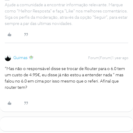
Ajude a comunidade a encontrar informação relevante. Marque
como "Melhor Resposta" e faça "Like" nos melhores comentários.
Siga os perfis da moderação, através da opção "Seguir", para estar
sempre a par das ultimas novidades.
Guimas
Forum|Forum|1 year ago
“Mas não o responsável disse se trocar de Router para o 6.0 tem
um custo de 4.95€, eu disse já não estou a entender nada “ mas
falou no 6.0 em cima por isso mesmo que o referi. Afinal que
router tem?