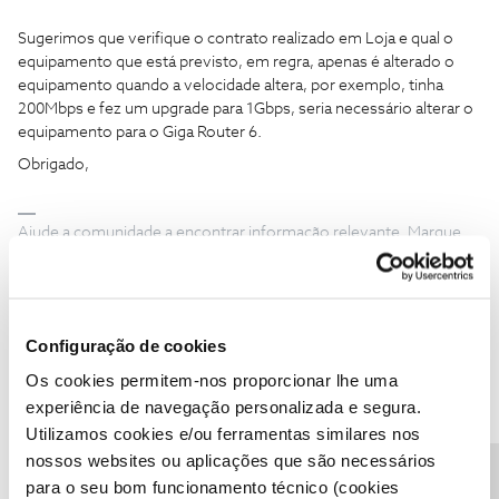
Sugerimos que verifique o contrato realizado em Loja e qual o
equipamento que está previsto, em regra, apenas é alterado o
equipamento quando a velocidade altera, por exemplo, tinha
200Mbps e fez um upgrade para 1Gbps, seria necessário alterar o
equipamento para o Giga Router 6.
Obrigado,
Ajude a comunidade a encontrar informação relevante. Marque
como "Melhor Resposta" e faça "Like" nos melhores comentários.
1 pessoa gostou
N
Configuração de cookies
Os cookies permitem-nos proporcionar lhe uma
experiência de navegação personalizada e segura.
Utilizamos cookies e/ou ferramentas similares nos
neloparaq
Forum|Forum|1 year ago
N
nossos websites ou aplicações que são necessários
Olá, se calhar não entendeu bem o que aconteceu, eu quando fui
para o seu bom funcionamento técnico (cookies
à loja, fizeram-me a alteração de contrato, para ter mais