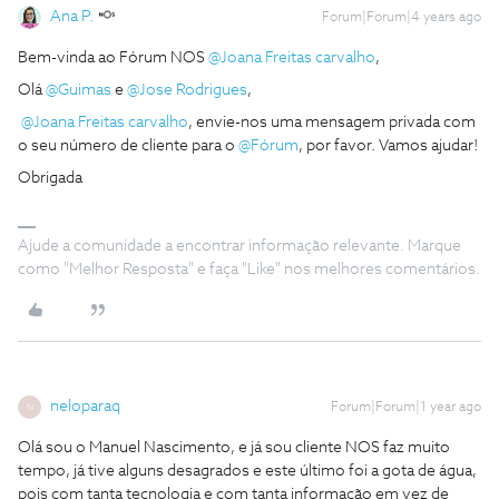
Ana P.
Forum|Forum|4 years ago
Bem-vinda ao Fórum NOS
@Joana Freitas carvalho
,
Olá
@Guimas
e
@Jose Rodrigues
,
@Joana Freitas carvalho
, envie-nos uma mensagem privada com
o seu número de cliente para o
@Fórum
, por favor. Vamos ajudar!
Obrigada
Ajude a comunidade a encontrar informação relevante. Marque
como "Melhor Resposta" e faça "Like" nos melhores comentários.
neloparaq
Forum|Forum|1 year ago
N
Olá sou o Manuel Nascimento, e já sou cliente NOS faz muito
tempo, já tive alguns desagrados e este último foi a gota de água,
pois com tanta tecnologia e com tanta informação em vez de