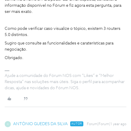
informação disponível no Fórum e fiz agora esta pergunta, para
ser mais exato.
Como pode verificar caso visualize o tópico, existem 3 routers
5.0 distintos.
Sugiro que consulte as funcionalidades e caraterísticas para
negociação.
Obrigado.
Ajude a comunidade do Fórum NOS com “Likes” e “Melhor
Resposta” nas soluções mais úteis. Siga o perfil para acompanhar
dicas, ajuda e novidades do Fórum NOS.
ANTÓNIO GUEDES DA SILVA
AUTOR
Forum|Forum|1 year ago
A