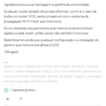
Agradecemos a sua mensagem e partilha da comunidade.
Qualquer router dotado de portas ethernet, como é o caso de
todos os router NOS, será compatível com o sistema de
propagação Wi-Fi Mesh que menciona.
Se os restantes equipamentos que menciona se encontram
ligados à rede mesh, então esses irão também funcionar.
Relembramos ainda que qualquer configuração ou instalação do
género que menciona é alheia à NOS.
Obrigado
Ajude a comunidade a encontrar informação relevante. Marque
como "Melhor Resposta" e faça "Like" nos melhores comentários.
Siga os perfis da moderação, através da opção "Seguir", para estar
sempre a par das ultimas novidades.
1 pessoa gostou
A