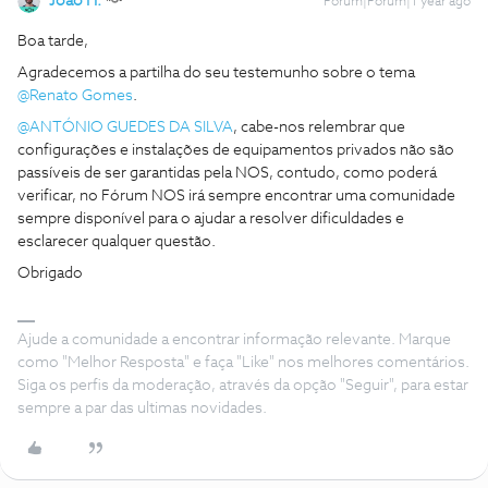
João H.
Forum|Forum|1 year ago
Boa tarde,
Agradecemos a partilha do seu testemunho sobre o tema ​
@Renato Gomes
.
@ANTÓNIO GUEDES DA SILVA
, cabe-nos relembrar que
configurações e instalações de equipamentos privados não são
passíveis de ser garantidas pela NOS, contudo, como poderá
verificar, no Fórum NOS irá sempre encontrar uma comunidade
sempre disponível para o ajudar a resolver dificuldades e
esclarecer qualquer questão.
Obrigado
Ajude a comunidade a encontrar informação relevante. Marque
como "Melhor Resposta" e faça "Like" nos melhores comentários.
Siga os perfis da moderação, através da opção "Seguir", para estar
sempre a par das ultimas novidades.