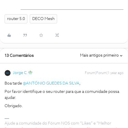
router 5.0
DECO Mesh
Mais antigos primeiro
13 Comentários
Jorge C
Forum|Forum|1 year ago
Boa tarde ​
@ANTÓNIO GUEDES DA SILVA
,
Por favor identifique o seu router para que a comunidade possa
ajudar.
Obrigado.
Ajude a comunidade do Fórum NOS com “Likes” e “Melhor