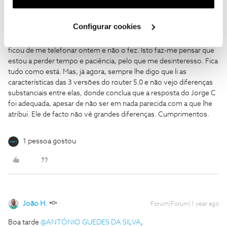
utilização dos cookies clicando em "
Configurar
textos sobre o router 5.0 que a versão (1, 2 ou 3) será atribuída
Cookies
".
casuisticamente em função do local da instalação e da
Configurar cookies
disponibilidade. Ora, bolas! Como quer o Mário que eu lhe dê
mais dicas se a própria NOS não mas dá? Acresce que a Juvenalia
ficou de me telefonar ontem e não o fez. Isto faz-me pensar que
estou a perder tempo e paciência, pelo que me desinteresso. Fica
tudo como está. Mas, já agora, sempre lhe digo que li as
características das 3 versões do router 5.0 e não vejo diferenças
substanciais entre elas, donde conclua que a resposta do Jorge C
foi adequada, apesar de não ser em nada parecida com a que lhe
atribui. Ele de facto não vê grandes diferenças. Cumprimentos.
1 pessoa gostou
João H.
Forum|Forum|1 year ago
Boa tarde ​
@ANTÓNIO GUEDES DA SILVA
,