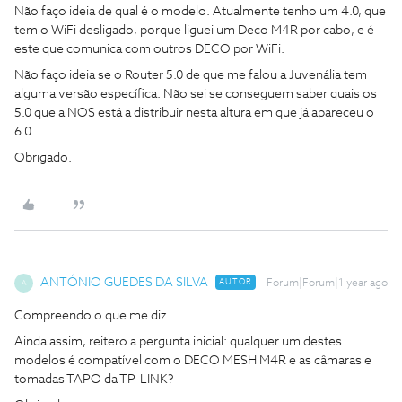
Não faço ideia de qual é o modelo. Atualmente tenho um 4.0, que
tem o WiFi desligado, porque liguei um Deco M4R por cabo, e é
este que comunica com outros DECO por WiFi.
Não faço ideia se o Router 5.0 de que me falou a Juvenália tem
alguma versão específica. Não sei se conseguem saber quais os
5.0 que a NOS está a distribuir nesta altura em que já apareceu o
6.0.
Obrigado.
ANTÓNIO GUEDES DA SILVA
AUTOR
Forum|Forum|1 year ago
A
Compreendo o que me diz.
Ainda assim, reitero a pergunta inicial: qualquer um destes
modelos é compatível com o DECO MESH M4R e as câmaras e
tomadas TAPO da TP-LINK?