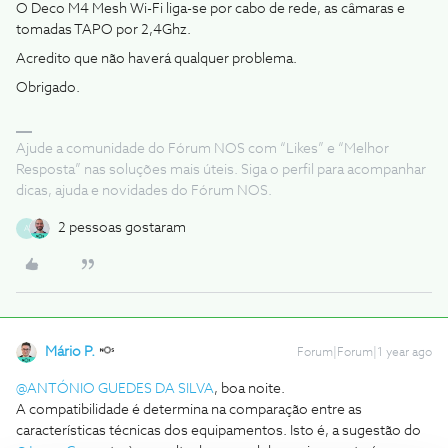
O Deco M4 Mesh Wi-Fi liga-se por cabo de rede, as câmaras e
tomadas TAPO por 2,4Ghz.
Acredito que não haverá qualquer problema.
Obrigado.
Ajude a comunidade do Fórum NOS com “Likes” e “Melhor
Resposta” nas soluções mais úteis. Siga o perfil para acompanhar
dicas, ajuda e novidades do Fórum NOS.
2 pessoas gostaram
A
Mário P.
Forum|Forum|1 year ago
@ANTÓNIO GUEDES DA SILVA
, boa noite.
A compatibilidade é determina na comparação entre as
características técnicas dos equipamentos. Isto é, a sugestão do ​