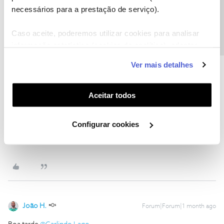
Precisa de ajuda?
necessários para a prestação de serviço).
Ajude a comunidade a encontrar informação relevante. Marque
como "Melhor Resposta" e faça "Like" nos melhores comentários.
Caso aceite, poderemos utilizar cookies para analisar
Siga os perfis da moderação, através da opção "Seguir", para estar
informação estatística (cookies de analítica), adaptar
sempre a par das ultimas novidades.
este serviço às suas preferências e apresentar-lhe
Ver mais detalhes
funcionalidades (cookies de personalização e
funcionalidade) e adaptar anúncios aos seus interesses
(cookies de publicidade personalizada). Pode gerir a
Aceitar todos
utilização dos cookies clicando em "
Configurar
Carlindo Lago
Forum|Forum|1 month ago
Cookies
".
Configurar cookies
Bom dia. Por favor, o router de 10gbps fornecido pela NOS aceita
modo Bridge ou não?
João H.
Forum|Forum|1 month ago