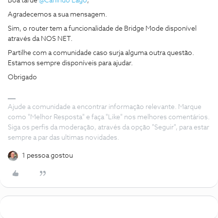
Boa tarde ​
@Carlindo Lago
,
Agradecemos a sua mensagem.
Sim, o router tem a funcionalidade de Bridge Mode disponível
através da NOS NET.
Partilhe com a comunidade caso surja alguma outra questão.
Estamos sempre disponíveis para ajudar.
Obrigado
Ajude a comunidade a encontrar informação relevante. Marque
como "Melhor Resposta" e faça "Like" nos melhores comentários.
Siga os perfis da moderação, através da opção "Seguir", para estar
sempre a par das ultimas novidades.
1 pessoa gostou