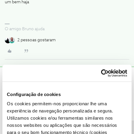
um bem haja
O amigo Bruno ajuda
2 pessoas gostaram
João H.
Forum|Forum|5 months ago
Boa tarde,
Configuração de cookies
Agradecemos a sua mensagem ​
@FB2026
e partilha do ​
@Bruno
Os cookies permitem-nos proporcionar lhe uma
Aleixo
sobre este tema.
experiência de navegação personalizada e segura.
Por favor, fale connosco se surgir alguma questão. Estamos
Utilizamos cookies e/ou ferramentas similares nos
sempre disponíveis para ajudar aqui, no Fórum NOS.
nossos websites ou aplicações que são necessários
Obrigado
para o seu bom funcionamento técnico (cookies