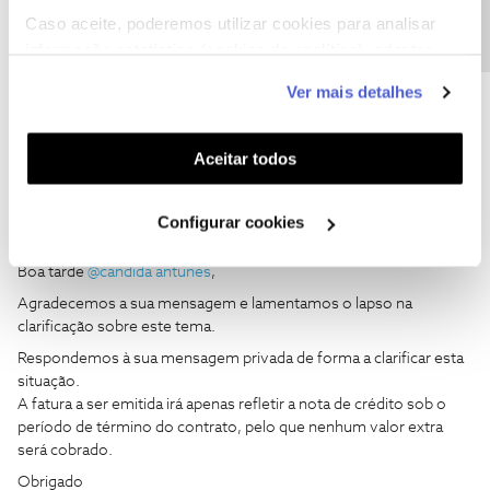
inadmissível. a desativação por óbito deve ser feita no imediato e
Caso aceite, poderemos utilizar cookies para analisar
não deve existir lugar a mais nenhum tipo de cobrança. Agradeço
informação estatística (cookies de analítica), adaptar
reparação da situação. reportei o obito da minha Mãe em 22/01.
este serviço às suas preferências e apresentar-lhe
emitiram ja a factura depois disso e ainda querem emitir outra ??
Ver mais detalhes
funcionalidades (cookies de personalização e
funcionalidade) e adaptar anúncios aos seus interesses
(cookies de publicidade personalizada). Pode gerir a
Aceitar todos
utilização dos cookies clicando em "
Configurar
Cookies
".
Configurar cookies
João H.
Forum|Forum|2 years ago
Boa tarde
@candida antunes
,
Agradecemos a sua mensagem e lamentamos o lapso na
clarificação sobre este tema.
Respondemos à sua mensagem privada de forma a clarificar esta
situação.
A fatura a ser emitida irá apenas refletir a nota de crédito sob o
período de término do contrato, pelo que nenhum valor extra
será cobrado.
Obrigado