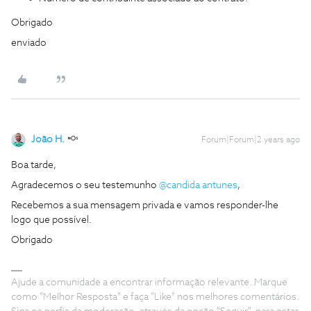
Obrigado
enviado
João H.
Forum|Forum|2 years ago
Boa tarde,
Agradecemos o seu testemunho
@candida antunes
,
Recebemos a sua mensagem privada e vamos responder-lhe
logo que possível.
Obrigado
Ajude a comunidade a encontrar informação relevante. Marque
como "Melhor Resposta" e faça "Like" nos melhores comentários.