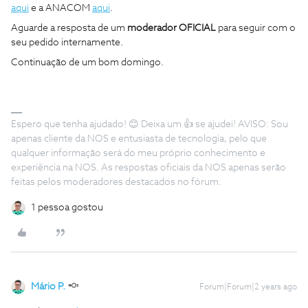
aqui
e a ANACOM
aqui
.
Aguarde a resposta de um
moderador OFICIAL
para seguir com o
seu pedido internamente.
Continuação de um bom domingo.
Espero que tenha ajudado! 😊 Deixa um 👍 se ajudei! AVISO: Sou
apenas cliente da NOS e entusiasta de tecnologia, pelo que
qualquer informação será do meu próprio conhecimento e
experiência na NOS. As respostas oficiais da NOS apenas serão
feitas pelos moderadores destacados no fórum.
1 pessoa gostou
Mário P.
Forum|Forum|2 years ago