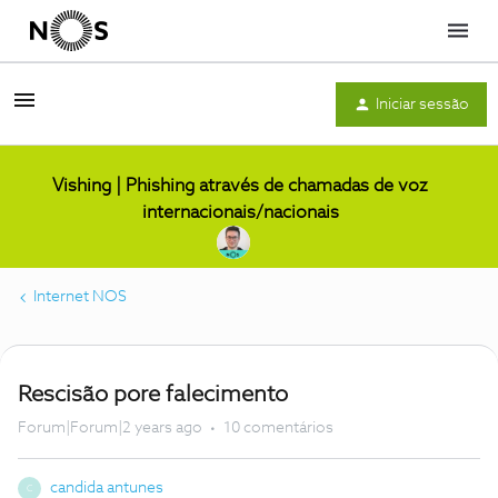
Menu
Iniciar sessão
Vishing | Phishing através de chamadas de voz
internacionais/nacionais
Internet NOS
Rescisão pore falecimento
Forum|Forum|2 years ago
10 comentários
candida antunes
C