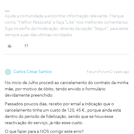
Ajude a comunidade a encontrar informação relevante. Marque
como "Melhor Resposta" e faça "Like" nos melhores comentários.
Siga os perfis da moderação, através da opção "Seguir", para estar
sempre a par das ultimas novidades.
Carlos César Santos
Forum|Forum|2 years ago
C
No inicio de Julho procedi ao cancelamento do contrato da minha
mãe, por motivo de óbito, tendo envido o formulário
devidamente preenchido.
Passados poucos dias, recebo por email a indicação que o
cancelamento tinha um custo de 120, 45 € , porque ainda está
dentro do período de fidelização, sendo que se houvesse
reactivação do serviço, já não esse custo.
O que fazer para a NOS corrigir este erro?