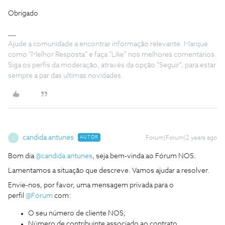
Obrigado
Ajude a comunidade a encontrar informação relevante. Marque
como "Melhor Resposta" e faça "Like" nos melhores comentários.
Siga os perfis da moderação, através da opção "Seguir", para estar
sempre a par das ultimas novidades.
candida antunes
AUTOR
Forum|Forum|2 years ago
C
Bom dia
@candida antunes
, seja bem-vinda ao Fórum NOS.
Lamentamos a situação que descreve. Vamos ajudar a resolver.
Envie-nos, por favor, uma mensagem privada para o
perfil
@Fórum
com:
O seu número de cliente NOS;
Número de contribuinte associado ao contrato.