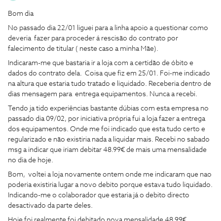
Bom dia
No passado dia 22/01 liguei para a linha apoio a questionar como
deveria fazer para proceder á rescisão do contrato por
falecimento de titular ( neste caso a minha Mãe).
Indicaram-me que bastaria ir a loja com a certidão de óbito e
dados do contrato dela. Coisa que fiz em 25/01. Foi-me indicado
na altura que estaria tudo tratado e liquidado. Receberia dentro de
dias mensagem para entrega equipamentos. Nunca a recebi.
Tendo ja tido experiências bastante dúbias com esta empresa no
passado dia 09/02, por iniciativa própria fui a loja fazer a entrega
dos equipamentos. Onde me foi indicado que esta tudo certo e
regularizado e não existiria nada a liquidar mais. Recebi no sabado
msg a indicar que iriam debitar 48.99€ de mais uma mensalidade
no dia de hoje.
Bom, voltei a loja novamente ontem onde me indicaram que nao
poderia existiria lugar a novo debito porque estava tudo liquidado.
Indicando-me o colaborador que estaria já o debito directo
desactivado da parte deles.
Hoje foi realmente foi debitado nova mensalidade 48.99€.