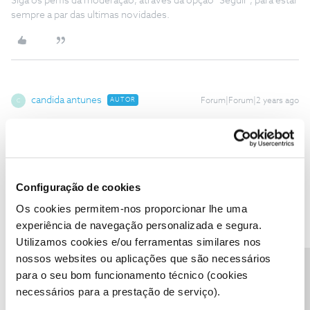
Siga os perfis da moderação, através da opção "Seguir", para estar
sempre a par das ultimas novidades.
candida antunes
AUTOR
Forum|Forum|2 years ago
C
Resposta dos vossos serviços…
‘’Obrigada pela informação que confirmou, Candida.
Confirmamos a receção da documentação e o serviço está em
processo de desligamento.
Configuração de cookies
Uma vez que a fatura emitida compreende o período de faturação
entre 23 de janeiro e 22 de fevereiro, será ainda emitida uma nova
Os cookies permitem-nos proporcionar lhe uma
fatura de acertos, relativo aos dias até ao pedido de desativação.
experiência de navegação personalizada e segura.
Estamos disponíveis para ajudar. Fale connosco, se surgirem mais
Utilizamos cookies e/ou ferramentas similares nos
questões.
nossos websites ou aplicações que são necessários
Obrigada,
Precisa de ajuda?
para o seu bom funcionamento técnico (cookies
Sofia S. ‘’
necessários para a prestação de serviço).