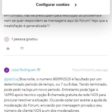
Cookies
".
Rhenan guimaraes Pinto
Forum|Forum|6 years ago
R
Configurar cookies
Pois é o descaso é tamanho, que até agora também não entraram
em contato, não se preocupam para resolução do problema é
nem se quer respondem as mensagens aqui do fórum! Vejo que a
insatisfação é generalizada!!!!
1 pessoa gostou
P
Jose Rodrigues
Forum|Forum|6 years ago
@patriciaj
Boa noite, o numero 800992525 é facultado por um
determinado período de tempo, ou 7 ou 8 dias. Tendo terminado,
pode pedir na loja um novo período. Entretanto pode ligar o
16990 apoio tecnico opção
3
chamada gratuita da rede NOS para
procurar resolver a situação. Ou pode optar por aceitar a ajuda da
moderação do Fórum, enviando por mensagem privada o seu
número de cliente NOS a um dos moderadores.