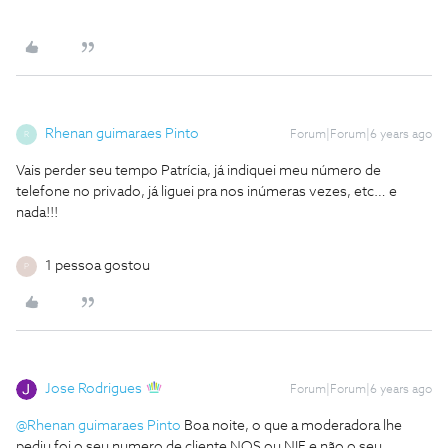
Rhenan guimaraes Pinto
Forum|Forum|6 years ago
R
Vais perder seu tempo Patrícia, já indiquei meu número de
telefone no privado, já liguei pra nos inúmeras vezes, etc… e
nada!!!
1 pessoa gostou
P
Jose Rodrigues
Forum|Forum|6 years ago
@Rhenan guimaraes Pinto
Boa noite, o que a moderadora lhe
pediu foi o seu numero de cliente NOS ou NIF e não o seu