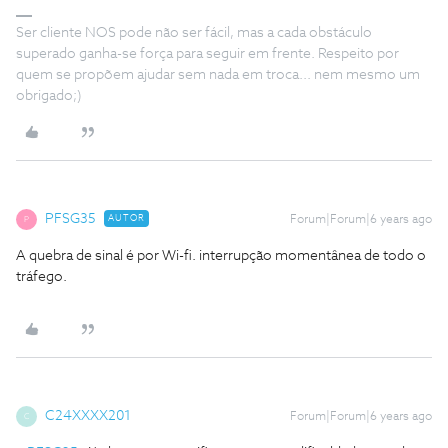
Ser cliente NOS pode não ser fácil, mas a cada obstáculo
superado ganha-se força para seguir em frente. Respeito por
quem se propõem ajudar sem nada em troca... nem mesmo um
obrigado;)
PFSG35
AUTOR
Forum|Forum|6 years ago
P
A quebra de sinal é por Wi-fi. interrupção momentânea de todo o
tráfego.
C24XXXX201
Forum|Forum|6 years ago
C