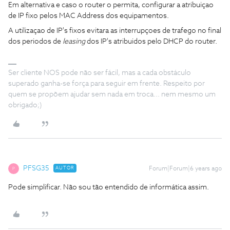
Em alternativa e caso o router o permita, configurar a atribuiçao
de IP fixo pelos MAC Address dos equipamentos.
A utilizaçao de IP's fixos evitara as interrupçoes de trafego no final
dos periodos de
leasing
dos IP's atribuidos pelo DHCP do router.
Ser cliente NOS pode não ser fácil, mas a cada obstáculo
superado ganha-se força para seguir em frente. Respeito por
quem se propõem ajudar sem nada em troca... nem mesmo um
obrigado;)
PFSG35
AUTOR
Forum|Forum|6 years ago
P
Pode simplificar. Não sou tão entendido de informática assim.