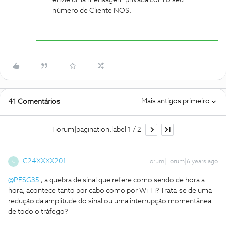
envie uma mensagem privada com o seu
número de Cliente NOS.
Mais antigos primeiro
41 Comentários
Forum|pagination.label 1 / 2
C24XXXX201
Forum|Forum|6 years ago
C
@PFSG35
, a quebra de sinal que refere como sendo de hora a
hora, acontece tanto por cabo como por Wi-Fi? Trata-se de uma
redução da amplitude do sinal ou uma interrupção momentânea
de todo o tráfego?