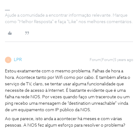
Ajude a comunidade a encontrar informação relevante. Marque
como "Melhor Resposta" e faça "Like" nos melhores comentários.
LPR
Forum|Forum|5 years ago
L
Estou exatamente com o mesmo problema. Falhas de hora a
hora. Acontece tanto por Wifi como por cabo. E também afeta o
serviço de TV, claro, se tentar usar alguma funcionalidade que
necessite de acesso à Internet. É bastante evidente que é uma
falha na rede NOS. Por vezes quando faço um traceroute ou um
ping recebo uma mensagem de “destination unreachable” vinda
de um equipamento com IP público da NOS.
Ao que parece, isto anda a acontecer há meses e com várias
pessoas. A NOS fez algum esforço para resolver o problema?