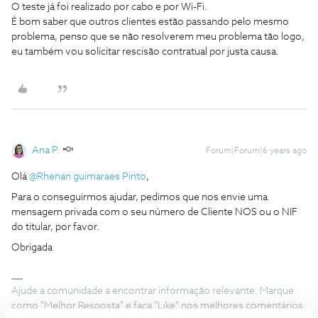
O teste já foi realizado por cabo e por Wi-Fi.
É bom saber que outros clientes estão passando pelo mesmo
problema, penso que se não resolverem meu problema tão logo,
eu também vou solicitar rescisão contratual por justa causa.
Ana P.
Forum|Forum|6 years ago
Olá
@Rhenan guimaraes Pinto
,
Para o conseguirmos ajudar, pedimos que nos envie uma
mensagem privada com o seu número de Cliente NOS ou o NIF
do titular, por favor.
Obrigada
Ajude a comunidade a encontrar informação relevante. Marque
como "Melhor Resposta" e faça "Like" nos melhores comentários.