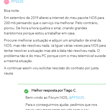
PFSG35
P
Boa noite.
Em setembro de 2019 alterei a internet do meu pacote NOS para
200 mb pensando que o serviço iria melhorar. Pelo contrário,
piorou. De hora a hora quebra o sinal, criando grandes
transtornos porque estou a trabalhar em casa.
Procurei melhorar a situação e adquiri um ampliador de sinal da
NOS, mas não resolveu nada. Já liguei várias vezes para NOS para
tentar resolver a situação mas até à data não resolveu nada. O
problema não é do meu PC porque com o meu telemóvel sucede
a mesma situação.
A continuar assim vou solicitar rescisão do contrato por justa
causa.
Melhor resposta por
Tiago C.
Bem-vindo ao Fórum NOS,
@PFSG35
.
Para o conseguirmos ajudar, pedimos que nos