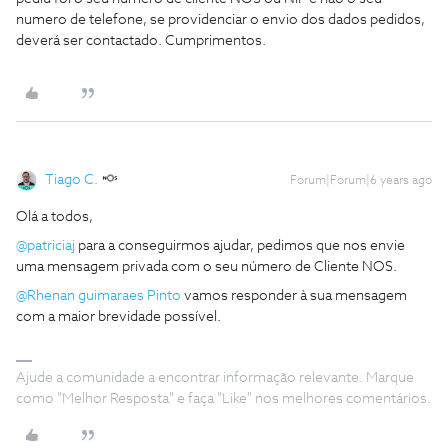
numero de telefone, se providenciar o envio dos dados pedidos,
deverá ser contactado. Cumprimentos.
Tiago C.
Forum|Forum|6 years ago
Olá a todos,
@patriciaj
para a conseguirmos ajudar, pedimos que nos envie
uma mensagem privada com o seu número de Cliente NOS.
@Rhenan guimaraes Pinto
vamos responder à sua mensagem
com a maior brevidade possível.
Ajude a comunidade a encontrar informação relevante. Marque
como "Melhor Resposta" e faça "Like" nos melhores comentários.