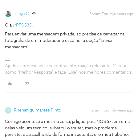
Tiago C.
Forum|Forum|6 years ago
Olá
@PFSG35
,
Para enviar uma mensagem privada, só precisa de carregar na
fotografia de um moderador e escolher a opção "Enviar
mensagem".
Ajude a comunidade a encontrar informação relevante. Marque
como "Melhor Resposta" e faça "Like" nos melhores comentários.
Rhenan guimaraes Pinto
Forum|Forum|6 years ago
R
Comigo acontece a mesma coisa, já liguei para NOS 5x, em uma
delas veio um técnico, substitui o router, mas o problema
persiste, e atrapalhando de forma insustentável o meu trabalho.