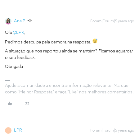
Ana P.
Forum|Forum|5 years ago
Olá
@LPR
,
Pedimos desculpa pela demora na resposta.
A situação que nos reportou ainda se mantém? Ficamos aguardar
o seu feedback.
Obrigada
Ajude a comunidade a encontrar informação relevante. Marque
como "Melhor Resposta" e faça "Like" nos melhores comentários.
LPR
Forum|Forum|5 years ago
L