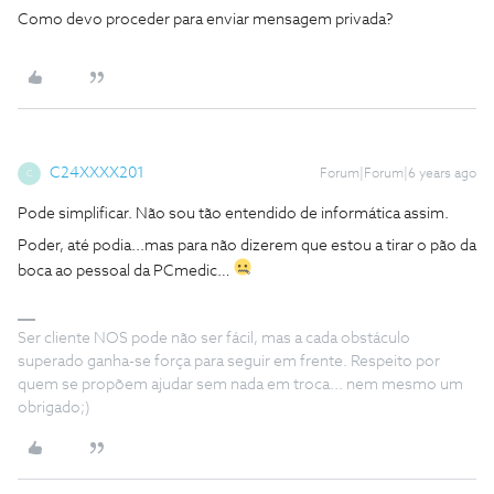
Como devo proceder para enviar mensagem privada?
C24XXXX201
Forum|Forum|6 years ago
C
Pode simplificar. Não sou tão entendido de informática assim.
Poder, até podia...mas para não dizerem que estou a tirar o pão da
boca ao pessoal da PCmedic…
Ser cliente NOS pode não ser fácil, mas a cada obstáculo
superado ganha-se força para seguir em frente. Respeito por
quem se propõem ajudar sem nada em troca... nem mesmo um
obrigado;)